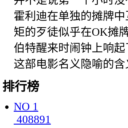
霍利迪在单独的摊牌中
矩的歹徒似乎在OK摊牌到
伯特醒来时闹钟上响起
这部电影名义隐喻的含
排行榜
NO
1
408891