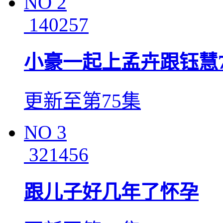
NO
2
140257
小豪一起上孟卉跟钰慧7
更新至第75集
NO
3
321456
跟儿子好几年了怀孕