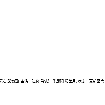
素心,武傲涵,
主演：
边仪,禹依沛,季晟阳,纪莹月,
状态：更新至第3