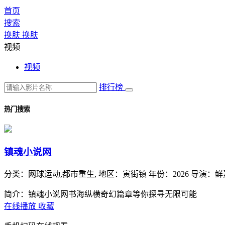
首页
搜索
换肤
换肤
视频
视频
排行榜
热门搜索
镇魂小说网
分类：
网球运动,都市重生,
地区：
寅街镇
年份：
2026
导演：
鲜
简介：镇魂小说网书海纵横奇幻篇章等你探寻无限可能
在线播放
收藏