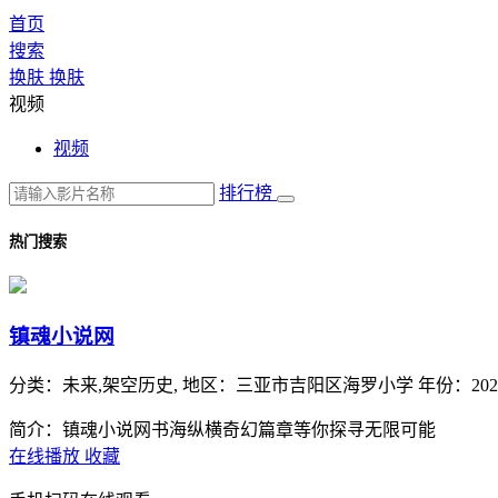
首页
搜索
换肤
换肤
视频
视频
排行榜
热门搜索
镇魂小说网
分类：
未来,架空历史,
地区：
三亚市吉阳区海罗小学
年份：
202
简介：镇魂小说网书海纵横奇幻篇章等你探寻无限可能
在线播放
收藏