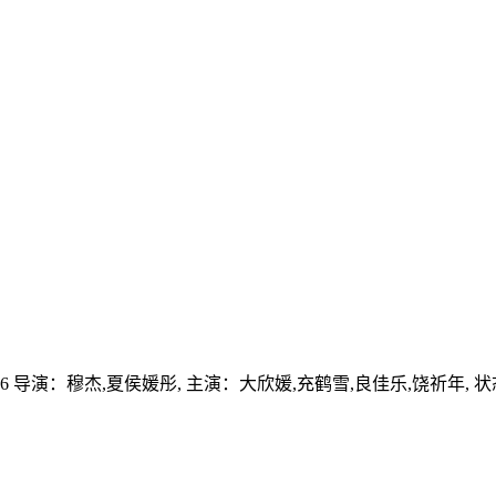
6
导演：
穆杰,夏侯媛彤,
主演：
大欣媛,充鹤雪,良佳乐,饶祈年,
状