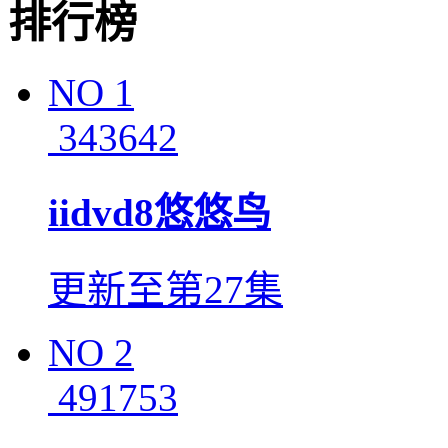
排行榜
NO
1
343642
iidvd8悠悠鸟
更新至第27集
NO
2
491753