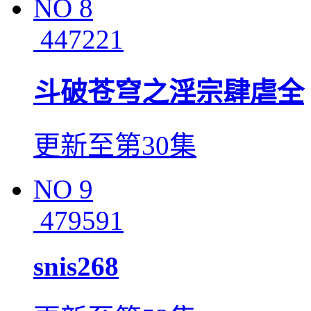
NO
8
447221
斗破苍穹之淫宗肆虐全
更新至第30集
NO
9
479591
snis268