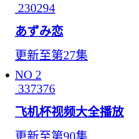
230294
あずみ恋
更新至第27集
NO
2
337376
飞机杯视频大全播放
更新至第90集