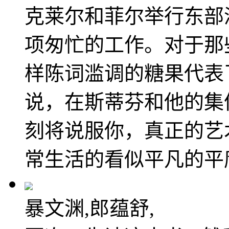
克莱尔和菲尔举行东部
项匆忙的工作。对于那
样陈词滥调的糖果代表
说，在斯蒂芬和他的集
刻将说服你，真正的艺
常生活的看似平凡的平
暴文渊,郎蕴舒,