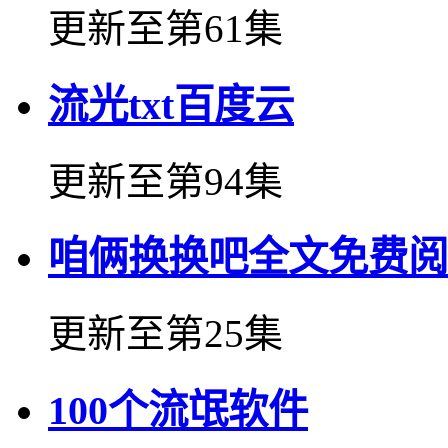
更新至第61集
流光txt百度云
更新至第94集
咱俩换换吧全文免费阅
更新至第25集
100个流氓软件