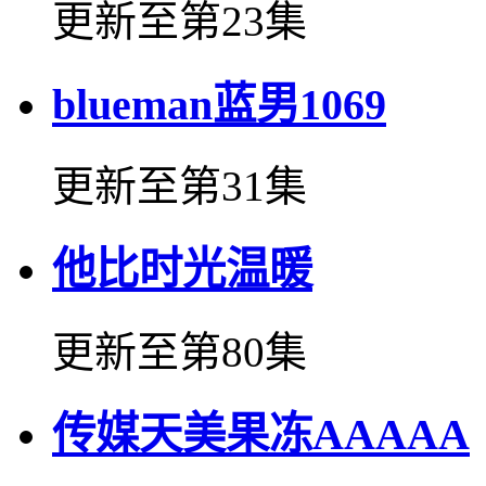
更新至第23集
blueman蓝男1069
更新至第31集
他比时光温暖
更新至第80集
传媒天美果冻AAAAA