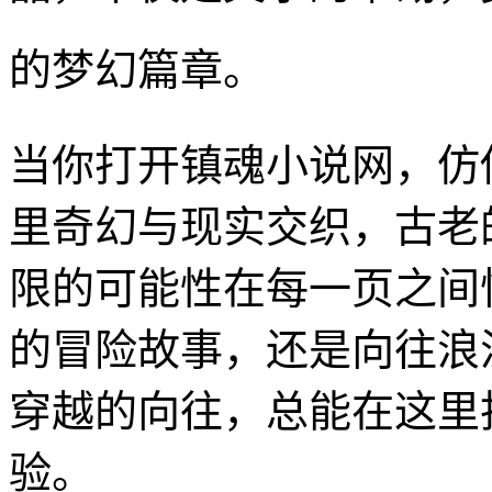
的梦幻篇章。
当你打开镇魂小说网，仿
里奇幻与现实交织，古老
限的可能性在每一页之间
的冒险故事，还是向往浪
穿越的向往，总能在这里
验。