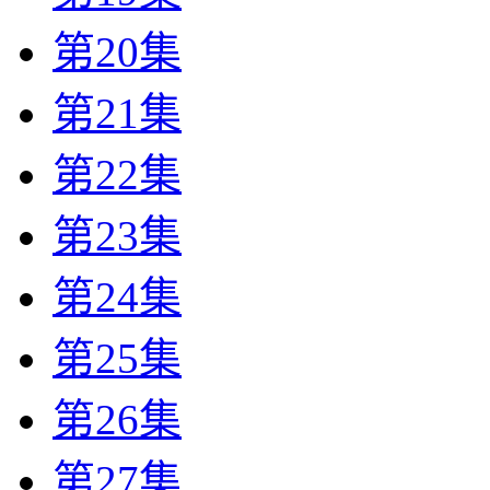
第20集
第21集
第22集
第23集
第24集
第25集
第26集
第27集