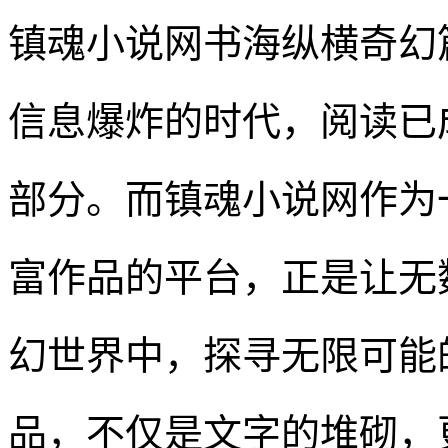
镇魂小说网书海纵横奇幻
信息爆炸的时代，阅读已
部分。而镇魂小说网作为
富作品的平台，正是让无
幻世界中，探寻无限可能
品，不仅是文字的堆砌，