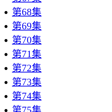
第68集
第69集
第70集
第71集
第72集
第73集
第74集
第75集