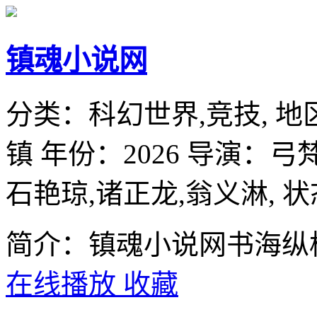
镇魂小说网
分类：
科幻世界,竞技,
地
镇
年份：
2026
导演：
弓梵
石艳琼,诸正龙,翁义淋,
状
简介：镇魂小说网书海纵
在线播放
收藏