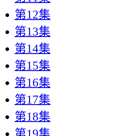
第12集
第13集
第14集
第15集
第16集
第17集
第18集
第19集