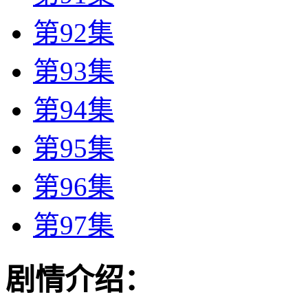
第92集
第93集
第94集
第95集
第96集
第97集
剧情介绍：