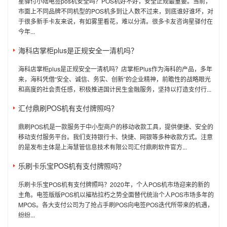
星驿付小陆电签pos机安全吗？POS机好不好，安全正规最重要。当前，
市面上不同品牌不同机型的POS机多到让人数不过来，到底谁好谁坏，对
于很多新手卡友来说，有如雾里看花，难以分清。很多卡友咨询星驿付在
今年...
海科店掌柜plus是正规安全一清机吗？
海科店掌柜plus是正规安全一清机吗？店掌柜Plus作为海科的产品，多年
来，海科凭借“安全、诚信、务实、创新”的企业精神，前瞻性的战略眼光
和高度的社会责任感，积极推进国计民生金融服务，坚持以打造支付行...
汇付鼎刷POS机有支付牌照吗？
鼎刷POS机是一款服务于中小型商户的移动收款工具，提供便捷、安全的
移动支付服务平台。我们支持银行卡、快捷、网银等多种收款方式。注意
的是发布主体是上海慧管信息技术有限公司汇付鼎刷软件官方...
乐刷卡乐宝POS机有支付牌照吗？
乐刷卡乐宝POS机有支付牌照吗？2020年，个人POS机市场迎来的新的
主角。电签版版POS机以摧枯拉朽之势全面替代统治个人POS市场多年的
MPOS。各大支付公司为了抢占手刷POS向电签POS迭代所带来的机遇，
纷纷...