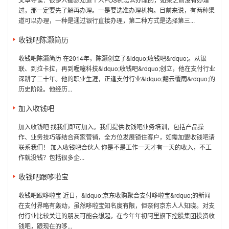
过，那一定要先了解再办理。一是要选准办理机构。目前来说，有两种渠
道可以办理，一种是通过银行直接办理，第二种方式是选择第三...
收钱吧陈灏简历
收钱吧陈灏简历 在2014年，陈灏创立了&ldquo;收钱吧&rdquo;。从银
联、到拉卡拉，再到喔噻科技&ldquo;收钱吧&rdquo;创立，他在支付行业
深耕了二十年。他的职业生涯，正逢支付行业&ldquo;翻云覆雨&rdquo;的
历史阶段。他经历...
加入收钱吧
加入收钱吧 找我们即可加入。我们提供收钱吧业务培训，包括产品操
作、业务技巧等结合商家营销，全方位发展锁住客户，如需加盟收钱吧请
联系我们！ 加入收钱吧合伙人 你是不是工作一天才有一天的收入，不工
作就没钱？包括很多企...
收钱吧跟哆啦宝
收钱吧跟哆啦宝 近日，&ldquo;京东收购聚合支付哆啦宝&rdquo;的新闻
在支付界略有轰动，虽然哆啦宝知名度有限，但奈何京东人人知晓。对支
付行业比较关注的朋友可能会想起，在今年年初阿里旗下控股集团投资收
钱吧，跟现在的哆...