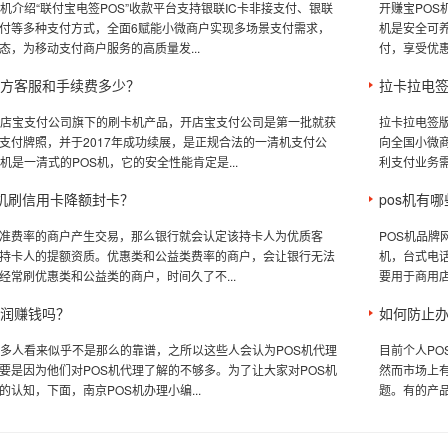
S机介绍“联付宝电签POS”收款平台支持银联IC卡非接支付、银联
开赚宝POS
付等多种支付方式，全面6赋能小微商户实现多场景支付需求，
机是安全可养
态，为移动支付商户服务的高质量发...
付，享受优惠
官方客服和手续费多少？
拉卡拉电签
开店宝支付公司旗下的刷卡机产品，开店宝支付公司是第一批就获
拉卡拉电签
支付牌照，并于2017年成功续展，是正规合法的一清机支付公
向全国小微
机是一清式的POS机，它的安全性能肯定是...
利支付业务需
s机刷信用卡降额封卡？
pos机有
准费率的商户产生交易，那么银行就会认定该持卡人为优质客
POS机品牌
持卡人的提额资质。优惠类和公益类费率的商户，会让银行无法
机，台式电话
经常刷优惠类和公益类的商户，时间久了不...
要用于商用店
分润赚钱吗？
如何防止办
很多人看来似乎不是那么的靠谱，之所以这些人会认为POS机代理
目前个人PO
要是因为他们对POS机代理了解的不够多。为了让大家对POS机
然而市场上有
认知，下面，南京POS机办理小编...
题。有的产品