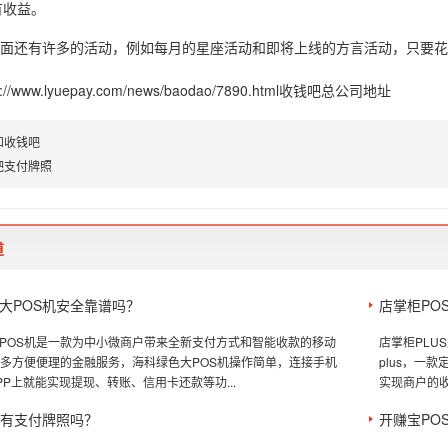
有收益。
P里面还有许多的活动，例如每月的星座活动和即将上线的方言活动，只要
p://www.lyuepay.com/news/baodao/7890.html
收钱吧总公司地址
和收钱吧
吧支付牌照
道
大POS机安全靠谱吗？
店掌柜PO
POS机是一款为中小微商户带来全新支付方式和智能收款的移动
店掌柜PLU
很多方便便理的金融服务，海科绿色大POS机操作简单，连接手机
plus，一
PP上就能实现提现、转账、信用卡还款等功...
实现商户的收
机有支付牌照吗？
开赚宝PO