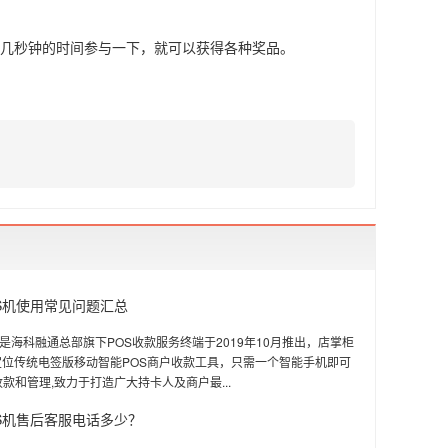
花几秒钟的时间参与一下，就可以获得各种奖品。
S机使用常见问题汇总
S是海科融通总部旗下POS收款服务终端于2019年10月推出，店掌柜
款定位传统电签版移动智能POS商户收款工具，只需一个智能手机即可
款和管理,致力于打造广大持卡人及商户最...
S机售后客服电话多少？