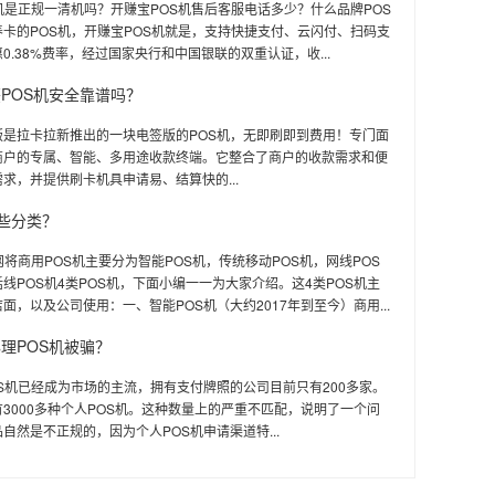
机是正规一清机吗？开赚宝POS机售后客服电话多少？什么品牌POS
卡的POS机，开赚宝POS机就是，支持快捷支付、云闪付、扫码支
0.38%费率，经过国家央行和中国银联的双重认证，收...
POS机安全靠谱吗？
版是拉卡拉新推出的一块电签版的POS机，无即刷即到费用！专门面
商户的专属、智能、多用途收款终端。它整合了商户的收款需求和便
求，并提供刷卡机具申请易、结算快的...
哪些分类？
网将商用POS机主要分为智能POS机，传统移动POS机，网线POS
线POS机4类POS机，下面小编一一为大家介绍。这4类POS机主
面，以及公司使用：一、智能POS机（大约2017年到至今）商用...
理POS机被骗？
S机已经成为市场的主流，拥有支付牌照的公司目前只有200多家。
3000多种个人POS机。这种数量上的严重不匹配，说明了一个问
自然是不正规的，因为个人POS机申请渠道特...