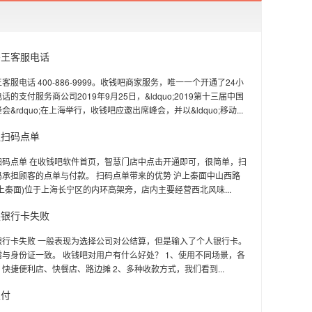
码王客服电话
客服电话 400-886-9999。收钱吧商家服务，唯一一个开通了24小
的支付服务商公司2019年9月25日，&ldquo;2019第十三届中国
&rdquo;在上海举行，收钱吧应邀出席峰会，并以&ldquo;移动...
通扫码点单
扫码点单 在收钱吧软件首页，智慧门店中点击开通即可，很简单，扫
承担顾客的点单与付款。 扫码点单带来的优势 沪上秦面中山西路
上秦面)位于上海长宁区的内环高架旁，店内主要经营西北风味...
换银行卡失败
银行卡失败 一般表现为选择公司对公结算，但是输入了个人银行卡。
与身份证一致。 收钱吧对用户有什么好处？ 1、使用不同场景，各
快捷便利店、快餐店、路边摊 2、多种收款方式，我们看到...
支付