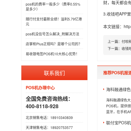
财，每天都会
pos机的费率一般多少（费率0.55%
是多少）
3.收钱吧AP
随行付支付最新业绩！溢利5.79亿港
元
本文链接：
htt
pos机没信号怎么解决_附解决方法
上一篇：
付呗
店掌柜Plus正规吗？是哪个公司的？
下一篇：
收钱
易收银电签POS机10大核心优势！
联系我们
推荐POS机报
POS机办理中心
海科融通绿色
全国免费咨询热线：
海科融通绿色大
400-8118-928
POS机，提供
蓝牙，在手机A
北京销售电话：18910340839
联付宝POS
天津销售电话：18920753577