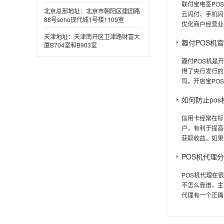
联付宝电签PO
北京总部地址：北京市朝阳区建国路
云闪付、手机闪
88号soho现代城1号楼1109室
优化商户经营业
天津地址：天津南开区卫津路财富大
趣付POS机
厦B704室和B903室
趣付POS机是
得了央行发行的
司。开店宝POS
如何防止po
信用卡经常在标
户，有利于提高
获取收益，如果
POS机代理
POS机代理在
不怎么靠谱，主
代理有一个正确的