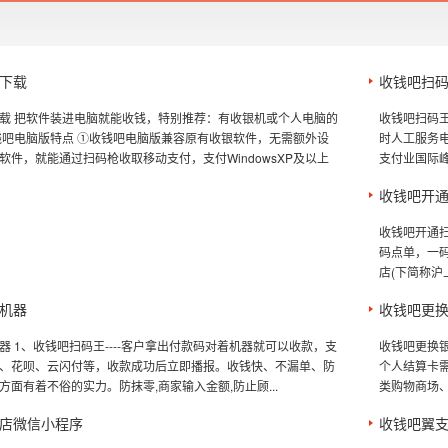
下载
收钱吧扫
载 把软件装进电脑就能收钱，特别推荐：有收银机或个人电脑的
收钱吧扫码王
钱吧电脑版特点 ①收钱吧电脑版兼容原有收银软件，无需额外设
时人工服务电话
软件，就能通过扫码枪收取移动支付，支付WindowsXP及以上
支付业国际峰会
收钱吧开
收钱吧开通
码点单，一码
店(下简称沪
机器
收钱吧更
器 1、收钱吧扫码王----客户拿出付款码对着机器就可以收款，支
收钱吧更换
、花呗、云闪付等，收款成功后立即播报。收钱快、不漏单、防
个人结算卡需
方面有着不俗的实力。防抹零,商家输入金额,防止顾...
类购物商场、
店微信小程序
收钱吧翼