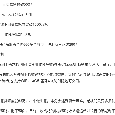
日，日交易笔数破500万
，济南、大连分公司开业
收钱吧日交易笔数突破1000万笔
8日，收钱吧5周年庆典
钱吧产品覆盖全国660多个城市，注册商户超过280万
s机
,有刷卡需求的,都可以使用收钱吧收钱吧智能pos机,特别推荐酒店、餐厅
pos机能装各种APP的收钱神器,还能收微信、支付宝,还能刷卡,你需要
流畅,也支持WIFI、4G和蓝牙4.0,随时随地可交易。
，生意贷额度就越高。出来做生意，难免会遇到资金困难，老板们只要多多
人不理财，财不理你。目前，收钱吧的收款理财收益远远超过银行的活期利