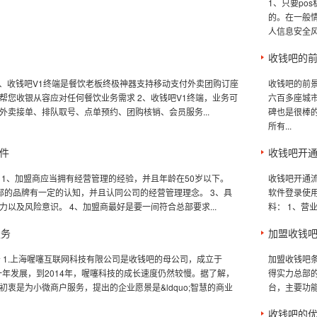
1、只要po
的。在一般情
人信息安全风
收钱吧的
 1、收钱吧V1终端是餐饮老板终极神器支持移动支付外卖团购订座
收钱吧的前
帮您收银从容应对任何餐饮业务需求 2、收钱吧V1终端，业务可
六百多座城
外卖接单、排队取号、点单预约、团购核销、会员服务...
碑也是很棒
所有...
件
收钱吧开
 1、加盟商应当拥有经营管理的经验，并且年龄在50岁以下。
收钱吧开通
部的品牌有一定的认知，并且认同公司的经营管理理念。 3、具
软件登录使
力以及风险意识。 4、加盟商最好是要一间符合总部要求...
料： 1、营
服务
加盟收钱
服务 1.上海喔噻互联网科技有限公司是收钱吧的母公司，成立于
加盟收钱吧
过一年发展，到2014年，喔噻科技的成长速度仍然较慢。据了解，
得实力总部
初衷是为小微商户服务，提出的企业愿景是&ldquo;智慧的商业
台，主要功能
收钱吧的