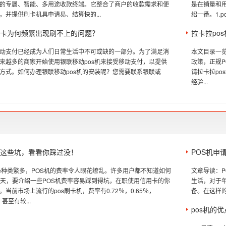
的专属、智能、多用途收款终端。它整合了商户的收款需求和便
是在销量和
，并提供刷卡机具申请易、结算快的...
绍一番。1.
刷卡为何频繁出现刷不上的问题？
拉卡拉po
动支付已经成为人们日常生活中不可或缺的一部分。为了满足消
本文目录一览
来越多的商家开始使用银联移动pos机来接受移动支付，以提供
政策，正规P
方式。如何办理银联移动pos机的安装呢？您需要联系银联或
请拉卡拉po
经验...
的这些坑，看看你踩过没！
POS机申
de种类繁多，POS机的费率令人眼花缭乱。许多用户都不知道如何
文章导读：
今天，要介绍一些POS机费率容易踩到得坑，在职使用信用卡的你
生活，对于
当前市场上流行的pos刷卡机，费率有0.72％，0.65％，
备。在这样的
。甚至有较...
pos机的