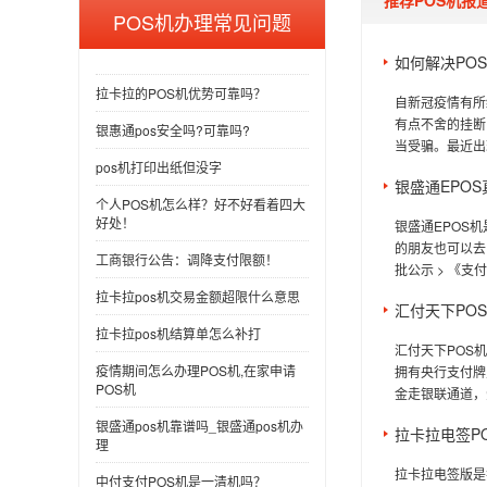
推荐POS机报
POS机办理常见问题
如何解决PO
拉卡拉的POS机优势可靠吗？
自新冠疫情有所
有点不舍的挂断
银惠通pos安全吗?可靠吗?
当受骗。最近出现
pos机打印出纸但没字
银盛通EPO
个人POS机怎么样？好不好看着四大
好处！
银盛通EPOS
的朋友也可以去国
工商银行公告：调降支付限额！
批公示 > 《支付
拉卡拉pos机交易金额超限什么意思
汇付天下PO
拉卡拉pos机结算单怎么补打
汇付天下POS
疫情期间怎么办理POS机,在家申请
拥有央行支付牌
POS机
金走银联通道，
银盛通pos机靠谱吗_银盛通pos机办
拉卡拉电签P
理
拉卡拉电签版是
中付支付POS机是一清机吗？