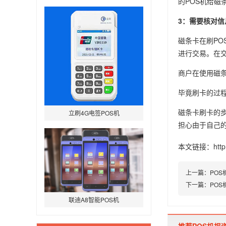
的POS机给磁
3：需要核对信
磁条卡在刷P
进行交易。在
商户在使用磁
毕竟刷卡的过
磁条卡刷卡的
立刷4G电签POS机
担心由于自己
本文链接：
htt
上一篇：
PO
下一篇：
PO
联迪A8智能POS机