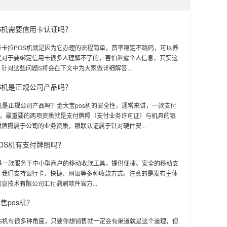
S机需要信用卡认证吗？
拉卡拉POS机就是因为它办理的流程简单，费率稳定不跳码，可以养
是对于要绑定信用卡很多人理解不了的，害怕泄露个人信息，其实这
针对这些问题S将会在下文中为大家做详细解答...
S机是正规公司产品吗？
机是正规公司产品吗？金大宝pos机的安全性，通常来讲，一款支付
s机，最重要的两项资质就是支付牌照（支付业务许可证）与机具的银
牌照属于公司的业务资质，银联认证属于针对硬件安...
OS机有支付牌照吗？
机是一款服务于中小型商户的移动收款工具，提供便捷、安全的移动支
。我们支持银行卡、快捷、网银等多种收款方式。注意的是发布主体
息技术有限公司汇付鼎刷软件官方...
售pos机？
OS机有很多种角度，只要你想销售就一定会有渠道就是这个道理，但