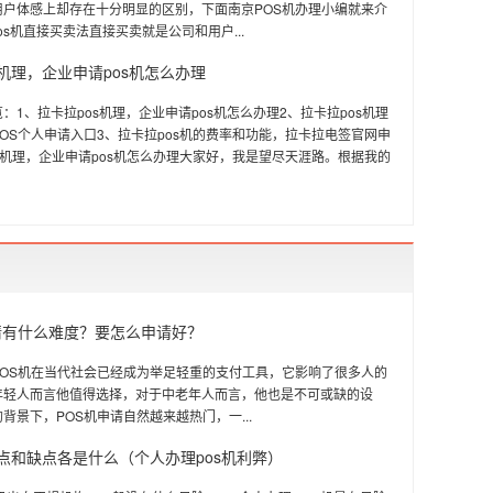
用户体感上却存在十分明显的区别，下面南京POS机办理小编就来介
pos机直接买卖法直接买卖就是公司和用户...
s机理，企业申请pos机怎么办理
：1、拉卡拉pos机理，企业申请pos机怎么办理2、拉卡拉pos机理
OS个人申请入口3、拉卡拉pos机的费率和功能，拉卡拉电签官网申
s机理，企业申请pos机怎么办理大家好，我是望尽天涯路。根据我的
请有什么难度？要怎么申请好？
POS机在当代社会已经成为举足轻重的支付工具，它影响了很多人的
年轻人而言他值得选择，对于中老年人而言，他也是不可或缺的设
背景下，POS机申请自然越来越热门，一...
优点和缺点各是什么（个人办理pos机利弊）