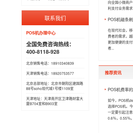
向全国小微商户
利支付业务需求
联系我们
POS机磁条
在现代社会，移
POS机办理中心
费者的需求，越
更加便捷的支付
全国免费咨询热线：
者...
400-8118-928
北京销售电话：18910340839
推荐资讯
天津销售电话：18920753577
北京总部地址：北京市朝阳区建国路
88号soho现代城1号楼1109室
POS机费率
天津地址：天津南开区卫津路财富大
如今，POS机
厦B704室和B903室
选择POS机。
一定要引起注意。
0.6％，0.55％