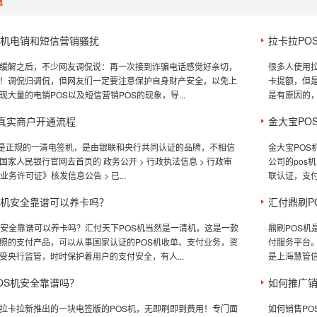
道
S机电销和短信营销骚扰
拉卡拉PO
缓解之后，不少网友调侃说：再一次接到诈骗电话感觉好亲切，
很多人使用
！调侃归调侃，但网友们一定要注意保护自身财产安全，以免上
卡提额，但
大量的电销POS以及短信营销POS的现象，导...
是有原因的，
S真实商户开通流程
金大宝PO
机是正规的一清电签机，是由银联和央行共同认证的品牌，不相信
金大宝POS
家人民银行官网去首页的 政务公开 > 行政执法信息 > 行政审
公司的po
业务许可证》核发信息公告 > 已...
联认证，支付
S机安全靠谱可以养卡吗？
汇付鼎刷P
机安全靠谱可以养卡吗？汇付天下POS机当然是一清机，这是一款
鼎刷POS
照的支付产品，可以从事国家认证的POS机收单、支付业务，资
付服务平台
受央行监管，时时保护着用户的支付安全，有人...
是上海慧管信
OS机安全靠谱吗？
如何推广销
拉卡拉新推出的一块电签版的POS机，无即刷即到费用！专门面
如何销售P