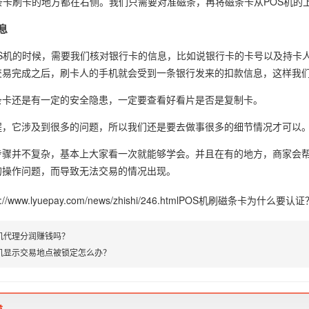
条卡刷卡的地方都在右侧。我们只需要对准磁条，再将磁条卡从POS机的
息
OS机的时候，需要我们核对银行卡的信息，比如说银行卡的卡号以及持卡
交易完成之后，刷卡人的手机就会受到一条银行发来的扣款信息，这样我
条卡还是有一定的安全隐患，一定要查看好看片是否是复制卡。
程，它涉及到很多的问题，所以我们还是要去做事很多的细节情况才可以
步骤并不复杂，基本上大家看一次就能够学会。并且在有的地方，商家会
的操作问题，而导致无法交易的情况出现。
p://www.lyuepay.com/news/zhishi/246.html
POS机刷磁条卡为什么要认证
S机代理分润赚钱吗？
S机显示交易地点被锁定怎么办？