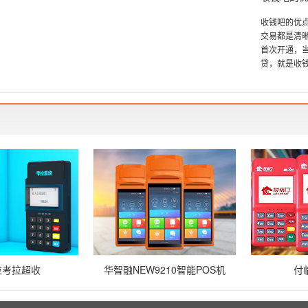
收钱吧的优
交易都是清晰
首次开通，当
贷，就是收钱.
拉考拉超收
华智融NEW9210智能POS机
付