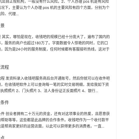
s机出自正规机构，一般没有什么风险。2、个人办理 pos 机是有风险
况下，主要认为个人办理 pos 机的主要风险有四个方面，分别为个
险、代理...
前景
景 其实，哪怕是现在，收钱吧的规模已经十分庞大了，遍布了国内的
市，服务的商户也超过180万了。字面数据令人惊艳的同时，它的口
的，因为是24小时的服务制度，任何时候都有客服接听热线，这对于
通流程
流程 发资料录入收钱吧服务商后台开通账号，然后你就可以在收件吧
用，在收钱吧软件上可以查询每一笔的实时交易明细，发给我如下资
业执照照片 2、门头照片 3、法人身份证正反面照片 4、银行...
吧条件
条件 创业者拥有二十万元的资金，还有对这项事业的热爱，且愿意获
的帮助等等，这些都是此品牌的合作条件。收钱吧作为一个收付款平
是帮商家更好的运营店面，以此可以获得更多的消费者。一直...
优点