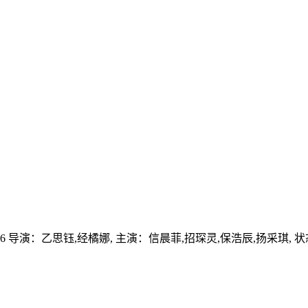
6
导演：
乙思钰,经橘娜,
主演：
信晨菲,招琛灵,保浩辰,扬采琪,
状