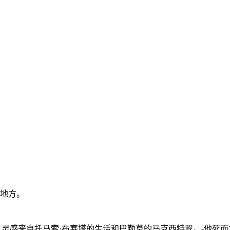
地方。
作，灵感来自托马索·布塞塔的生活和巴勒莫的马克西特罗。-他死