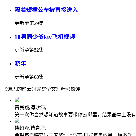
隔着短裙公车被直接进入
更新至第29集
18男同少爷ktv飞机视频
更新至第52集
晓年
更新至第88集
《迷人的韵云姐完整全文》精彩热评
曾民翔,海珍沛,
第一次你当然想知道故事要带你去哪里，结果基本上没有
饶绍泽,昝岩海,
希望苏尚特获得国家奖"。"马可·贝罗基奥的另一幅杰