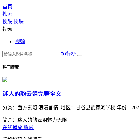
首页
搜索
换肤
换肤
视频
视频
排行榜
热门搜索
迷人的韵云姐完整全文
分类：
西方玄幻,浪漫言情,
地区：
甘谷县武家河学校
年份：
202
简介：迷人的韵云姐魅力无限
在线播放
收藏