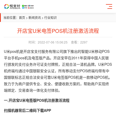
当前位置：
首页
>
新闻资讯
>
行业知识
开店宝U米电签POS机注册激活流程
时间：2022-07-06 15:06:25
查看：2297
U米pos机是开店宝支付服务有限公司旗下推出的智能U米移动POS
平台手机pos机及电签版产品。开店宝早在2011年获得中国人民银
行颁发的支付业务许可证支付牌照，正规合法一清机品牌。U米POS
机终端均通过中国银联安全认证，所有移动支付POS终端均带有中
国银联标志正规合法安全可靠U米电签版POS机是一款移动POS机。
致力于为商户提供专业、安全、便捷收款方案的，帮助商户实现终
端绑定、交易查询一体化支付体验。
一.开店宝U米电签版POS机注册激活流程
扫描机器背后二维码下载APP