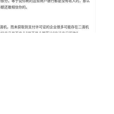
府部分。等于说你刷的这些商户银行都是没有收入的，那么
降额还敢相信你的。
一清机，而未获取到支付许可证的企业很多可能存在二清机
的产品是否齐全?是不是全国落地?有没有局限性?
43.26万亿元，同比分别增长74.95%和44.32%。银行
，大胆去干，你会得到不一样的收获。
注意事项
的信息，请拨打免费电话：
4008-118-928
进行沟