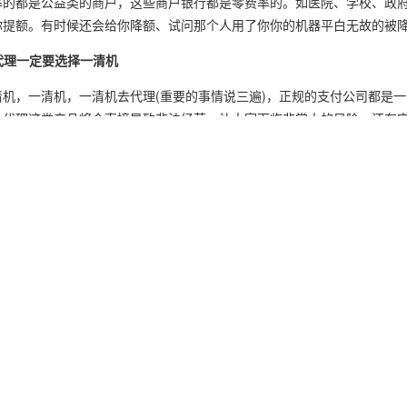
率的都是公益类的商户，这些商户银行都是零费率的。如医院、学校、政
你提额。有时候还会给你降额、试问那个人用了你你的机器平白无故的被
代理一定要选择一清机
清机，一清机，一清机去代理(重要的事情说三遍)，正规的支付公司都是
，代理这类产品将会直接导致非法经营，让大家面临非常大的风险。还有它
对支付行业的盈利信心。
并不晚，2017年，非银行支付机构发生网络支付业务2867.47亿笔，金额1
几亿张信用卡，现在虽然竞争大但一方面也说明了市场好，准备好就去干
期做，保持好的心态
态，对赌不要做、靠补贴撸羊毛不要做、无牌照不要做。
p://www.lyuepay.com/posji-8-67.html
POS机代理5大注意事项
机请添加微信：
18910340839
欢迎你的来电交流！关于：
POS机代理5大