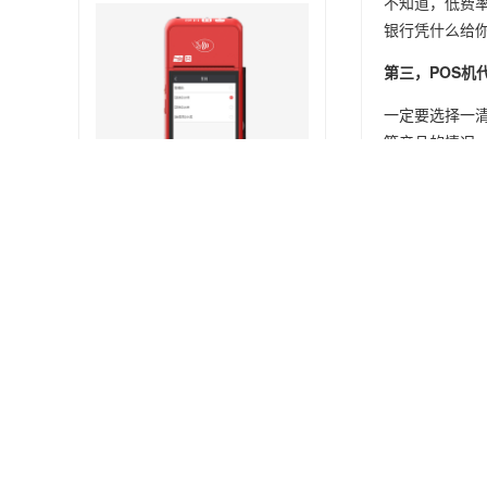
不知道，低费
银行凭什么给
第三，POS机
一定要选择一
等产品的情况
第四，要坚定
现在进入支付行业
付呗云POS机
每年都会发放
第五，坚持长
合理的赚钱心
本文链接：
htt
如需办理POS
拉卡拉4G超级收款宝
通咨询！