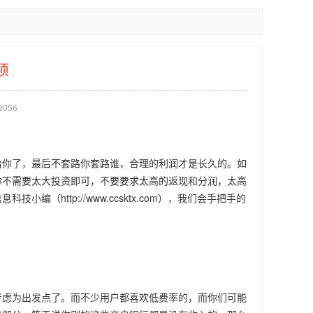
项
056
给你了，最后不套路你套路谁，合理的利润才是长久的。如
你不需要太大投资即可，不要要求太高的返现和分润，太高
http://www.ccsktx.com），我们会手把手的
考虑为出发点了。而不少用户都喜欢低费率的，而你们可能