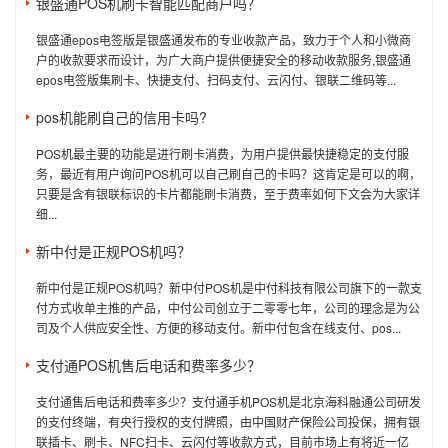
银盛通POS机刷卡智能匹配商户吗？
银盛通epos电签版是银盛通发布的专业收款产品，致力于个人和小微商
户的收款要求而设计，为广大商户提供便捷安全的移动收款服务,银盛通
epos电签版集刷卡、快捷支付、扫码支付、云闪付、银联二维码等...
pos机能刷自己的信用卡吗?
POS机最主要的功能是进行刷卡消费，为用户提供最快捷稳定的支付服
务，最近有用户询问POS机可以自己刷自己的卡吗？这肯定是可以的啊，
只要是含有银联标识的卡片都能刷卡消费，至于费率如何下文会为大家详
细...
新中付是正规POS机吗？
新中付是正规POS机吗？新中付POS机是中付科技有限公司旗下的一款支
付方式收单主推的产品，中付公司创立于二零零七年，公司的理念是为公
司及个人供应安全性、方便的移动支付。新中付包含在线支付、pos...
支付通POS机售后电话和费率多少？
支付通售后电话和费率多少？支付通手机POS机是北京海科融通公司研发
的支付终端，有央行授权的支付牌照，由中国财产保险公司投保，拥有银
联插卡、刷卡、NFC扫卡、云闪付等收款方式，目前市场上有将近一亿