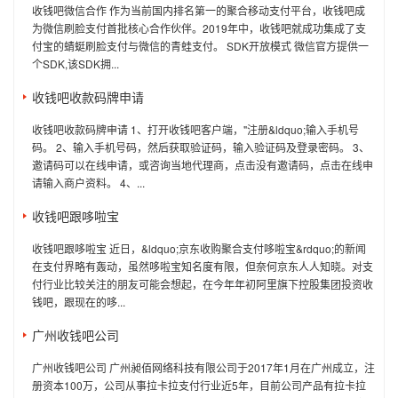
收钱吧微信合作 作为当前国内排名第一的聚合移动支付平台，收钱吧成
为微信刷脸支付首批核心合作伙伴。2019年中，收钱吧就成功集成了支
付宝的蜻蜓刷脸支付与微信的青蛙支付。 SDK开放模式 微信官方提供一
个SDK,该SDK拥...
收钱吧收款码牌申请
收钱吧收款码牌申请 1、打开收钱吧客户端，"注册&ldquo;输入手机号
码。 2、输入手机号码，然后获取验证码，输入验证码及登录密码。 3、
邀请码可以在线申请，或咨询当地代理商，点击没有邀请码，点击在线申
请输入商户资料。 4、...
收钱吧跟哆啦宝
收钱吧跟哆啦宝 近日，&ldquo;京东收购聚合支付哆啦宝&rdquo;的新闻
在支付界略有轰动，虽然哆啦宝知名度有限，但奈何京东人人知晓。对支
付行业比较关注的朋友可能会想起，在今年年初阿里旗下控股集团投资收
钱吧，跟现在的哆...
广州收钱吧公司
广州收钱吧公司 广州昶佰网络科技有限公司于2017年1月在广州成立，注
册资本100万，公司从事拉卡拉支付行业近5年，目前公司产品有拉卡拉