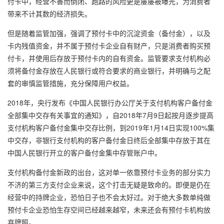
付卡中，经营不善而倒闭、跑路的风险更是屡屡被曝光，为消费者
带来不计其数的经济损失。
但是随着监管加强，强调了预付卡中的沉淀资金（备付金），以及
卡内残值资金，并不属于预付卡企业自有财产，只是消费者购买预
付卡，并使用后存放于预付卡内的自有资金。监管要求支付机构必
须将备付金存放在人民银行或符合要求的商业银行，并明确与之配
套的审慎监管措施，充分保障用户权益。
2018年，央行发布《中国人民银行办公厅关于支付机构客户备付金
全部集中交存有关事宜的通知》，自2018年7月9日起按月逐步提高
支付机构客户备付金集中交存比例，到2019年1月14日实现100%集
中交存，非银行支付机构的客户备付金日终后全部集中存放于其在
中国人民银行开立的客户备付金集中存管账户中。
支付机构备付金新政的出台，这对单一依靠预付卡业务的部分实力
不济的第三方支付企业来说，这个打击无疑是致命的。即便是仍在
经营中的持牌企业，恐怕日子也不会太好过。对于绝大多数单纯做
预付卡企业恐怕生存空间已经越来越窄，未来还会有预付卡机构放
弃牌照。