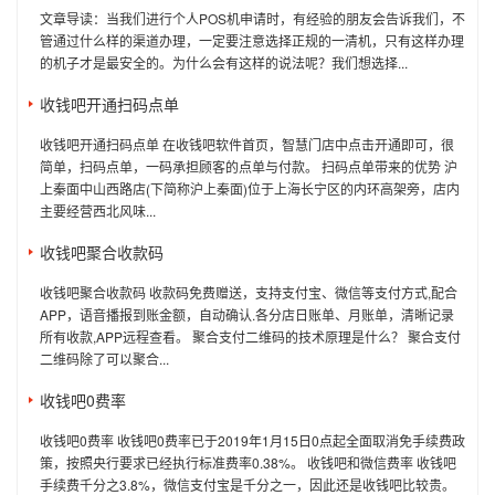
文章导读：当我们进行个人POS机申请时，有经验的朋友会告诉我们，不
管通过什么样的渠道办理，一定要注意选择正规的一清机，只有这样办理
的机子才是最安全的。为什么会有这样的说法呢？我们想选择...
收钱吧开通扫码点单
收钱吧开通扫码点单 在收钱吧软件首页，智慧门店中点击开通即可，很
简单，扫码点单，一码承担顾客的点单与付款。 扫码点单带来的优势 沪
上秦面中山西路店(下简称沪上秦面)位于上海长宁区的内环高架旁，店内
主要经营西北风味...
收钱吧聚合收款码
收钱吧聚合收款码 收款码免费赠送，支持支付宝、微信等支付方式,配合
APP，语音播报到账金额，自动确认.各分店日账单、月账单，清晰记录
所有收款,APP远程查看。 聚合支付二维码的技术原理是什么？ 聚合支付
二维码除了可以聚合...
收钱吧0费率
收钱吧0费率 收钱吧0费率已于2019年1月15日0点起全面取消免手续费政
策，按照央行要求已经执行标准费率0.38%。 收钱吧和微信费率 收钱吧
手续费千分之3.8%，微信支付宝是千分之一，因此还是收钱吧比较贵。