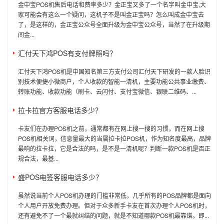
金中宝POS机售后电话和费率多少？金正宝又多了一个名字叫金中宝,大
家可能会有这么一个疑问，这机子不是叫金正宝吗？怎么叫成金中宝去
了，是这样的，金正宝公众号全面升级为金中宝公众号，当然了在升级期
间金...
汇付天下鸿POS有支付牌照吗？
汇付天下鸿POS机是中国知名第三方支付公司汇付天下研发的一款人脸识
别技术便捷小微商户，个人收款的智能一清机，主要功能公共事业缴费、
转账功能、收款功能（刷卡、云闪付、支付宝微信、银联二维码、...
拉卡拉官方客服电话多少？
卡友们在办理POS机之前，通常都有在网上搜一搜的习惯，而在网上搜
POS机相关词，信息量最大的当属拉卡拉POS机，作为知名度最高，品牌
最响的拉卡拉，它是合法的吗，是不是一清机呢？判断一款POS机是否正
规合法，最基...
盛POS电签客服电话多少？
虽然说当前个人POS机办理的门槛非常低，几乎所有的POS品牌都是面向
个人用户开放免费办理。但对于众多新手卡友在首次办理个人POS机时，
还有避免不了一个最就纠结的问题，就是不知道哪款POS机最靠谱。即...