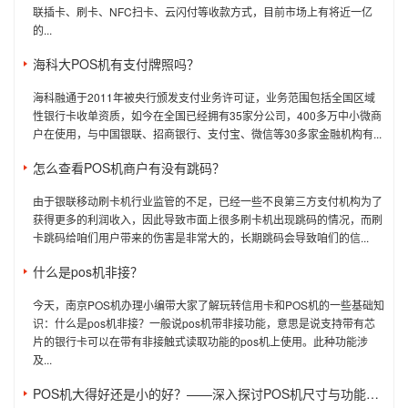
联插卡、刷卡、NFC扫卡、云闪付等收款方式，目前市场上有将近一亿
的...
海科大POS机有支付牌照吗？
海科融通于2011年被央行颁发支付业务许可证，业务范围包括全国区域
性银行卡收单资质，如今在全国已经拥有35家分公司，400多万中小微商
户在使用，与中国银联、招商银行、支付宝、微信等30多家金融机构有...
怎么查看POS机商户有没有跳码？
由于银联移动刷卡机行业监管的不足，已经一些不良第三方支付机构为了
获得更多的利润收入，因此导致市面上很多刷卡机出现跳码的情况，而刷
卡跳码给咱们用户带来的伤害是非常大的，长期跳码会导致咱们的信...
什么是pos机非接？
今天，南京POS机办理小编带大家了解玩转信用卡和POS机的一些基础知
识：什么是pos机非接？一般说pos机带非接功能，意思是说支持带有芯
片的银行卡可以在带有非接触式读取功能的pos机上使用。此种功能涉
及...
POS机大得好还是小的好？——深入探讨POS机尺寸与功能的关系