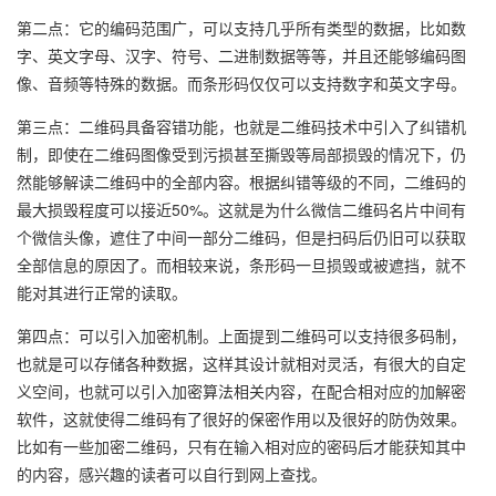
第二点：它的编码范围广，可以支持几乎所有类型的数据，比如数
字、英文字母、汉字、符号、二进制数据等等，并且还能够编码图
像、音频等特殊的数据。而条形码仅仅可以支持数字和英文字母。
第三点：二维码具备容错功能，也就是二维码技术中引入了纠错机
制，即使在二维码图像受到污损甚至撕毁等局部损毁的情况下，仍
然能够解读二维码中的全部内容。根据纠错等级的不同，二维码的
最大损毁程度可以接近50%。这就是为什么微信二维码名片中间有
个微信头像，遮住了中间一部分二维码，但是扫码后仍旧可以获取
全部信息的原因了。而相较来说，条形码一旦损毁或被遮挡，就不
能对其进行正常的读取。
第四点：可以引入加密机制。上面提到二维码可以支持很多码制，
也就是可以存储各种数据，这样其设计就相对灵活，有很大的自定
义空间，也就可以引入加密算法相关内容，在配合相对应的加解密
软件，这就使得二维码有了很好的保密作用以及很好的防伪效果。
比如有一些加密二维码，只有在输入相对应的密码后才能获知其中
的内容，感兴趣的读者可以自行到网上查找。