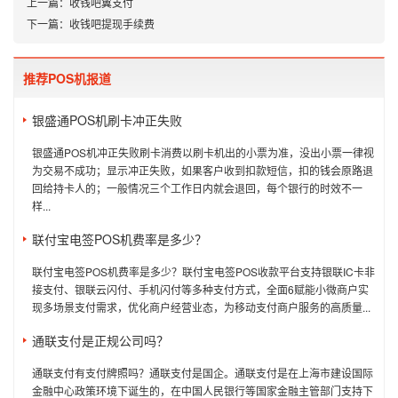
上一篇：
收钱吧翼支付
下一篇：
收钱吧提现手续费
推荐POS机报道
银盛通POS机刷卡冲正失败
银盛通POS机冲正失败刷卡消费以刷卡机出的小票为准，没出小票一律视
为交易不成功；显示冲正失败，如果客户收到扣款短信，扣的钱会原路退
回给持卡人的；一般情况三个工作日内就会退回，每个银行的时效不一
样...
联付宝电签POS机费率是多少？
联付宝电签POS机费率是多少？联付宝电签POS收款平台支持银联IC卡非
接支付、银联云闪付、手机闪付等多种支付方式，全面6赋能小微商户实
现多场景支付需求，优化商户经营业态，为移动支付商户服务的高质量...
通联支付是正规公司吗？
通联支付有支付牌照吗？通联支付是国企。通联支付是在上海市建设国际
金融中心政策环境下诞生的，在中国人民银行等国家金融主管部门支持下