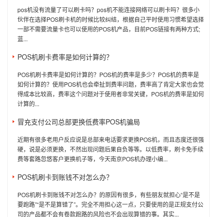
pos机没有流量了可以刷卡吗？pos机不能连接网络可以刷卡吗？很多小
伙伴在选择POS刷卡机的时候比较纠结，根据自己平时使用习惯希望选择
一部不需要流量卡也可以使用的POS机产品，目前POS链接有两种方式;
蓝...
POS机刷卡费率是如何计算的？
POS机刷卡费率是如何计算的？POS机的费率是多少？POS机的费率是
如何计算的？使用POS机也会牵扯到费率问题，费率高了肯定大家也会觉
得成本比较高，费率这个问题对于使用者非常关键，POS机的费率是如何
计算的...
冒充支付公司总部更换低费率POS机骗局
近期有很多老用户反应说是总部来电话要求更换POS机，而且态度还很强
硬，说是必须更换，不然出现问题后果自负等等。以低费率，刷卡免手续
费等套路忽悠客户更换机子等，今天南京POS机办理小编...
POS机刷卡到账钱不对怎么办？
POS机刷卡到账钱不对怎么办？的原因有很多，有些朋友就担心“是不是
要跑路”“是不是算错了”。完全不用担心这一点，只要使用的是正规支付公
司的产品都不会有卷款跑路的风险也不会出现算错的事。其实...