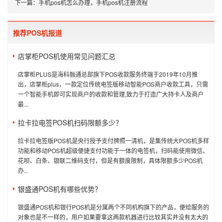
下一篇：
手机pos机怎么办理，手机pos机注册流程
推荐POS机报道
店掌柜POS机使用常见问题汇总
店掌柜PLUS是海科融通总部旗下POS收款服务终端于2019年10月推
出，店掌柜plus，一款定位传统电签版移动智能POS商户收款工具，只需
一个智能手机即可实现商户的收款和管理,致力于打造广大持卡人及商户
最...
拉卡拉电签POS机扫码限额多少？
拉卡拉电签版POS机是央行授予支付牌照一清机，是集传统大POS机多样
功能和移动POS机超级便捷支付功能于一体的电签机，扫码能使用微信、
花呗、白条、银联二维码支付，但是有额度限制，具体限额多少POS机
办...
银盛通POS机有哪些优势？
银盛通POS机和银行POS机是分属两个不同机构旗下的产品，便给服务的
对象也是不一样的，用户如果要拿这两款机器进行比较其实并没有太大的