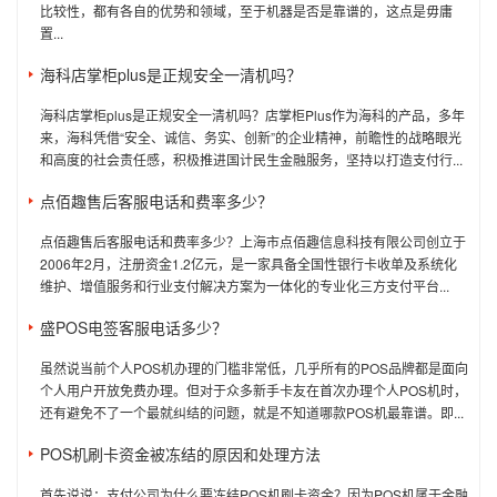
比较性，都有各自的优势和领域，至于机器是否是靠谱的，这点是毋庸
置...
海科店掌柜plus是正规安全一清机吗？
海科店掌柜plus是正规安全一清机吗？店掌柜Plus作为海科的产品，多年
来，海科凭借“安全、诚信、务实、创新”的企业精神，前瞻性的战略眼光
和高度的社会责任感，积极推进国计民生金融服务，坚持以打造支付行...
点佰趣售后客服电话和费率多少？
点佰趣售后客服电话和费率多少？上海市点佰趣信息科技有限公司创立于
2006年2月，注册资金1.2亿元，是一家具备全国性银行卡收单及系统化
维护、增值服务和行业支付解决方案为一体化的专业化三方支付平台...
盛POS电签客服电话多少？
虽然说当前个人POS机办理的门槛非常低，几乎所有的POS品牌都是面向
个人用户开放免费办理。但对于众多新手卡友在首次办理个人POS机时，
还有避免不了一个最就纠结的问题，就是不知道哪款POS机最靠谱。即...
POS机刷卡资金被冻结的原因和处理方法
首先说说：支付公司为什么要冻结POS机刷卡资金？因为POS机属于金融