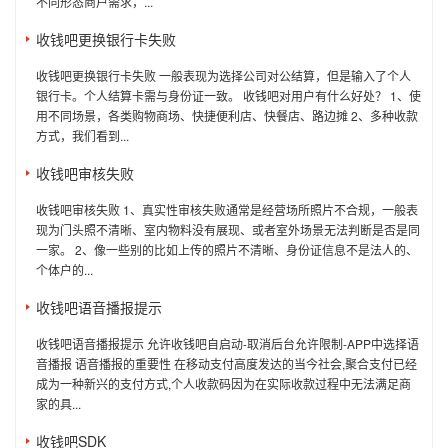
不同形态商户需求，...
收钱吧更换银行卡失败
收钱吧更换银行卡失败 一般表现为选择公司对公结算，但是输入了个人
银行卡。个人结算卡需与身份证一致。 收钱吧对用户有什么好处？ 1、使
用不同场景，各类购物商场、快捷便利店、快餐店、路边摊 2、多种收款
方式，我们看到...
收钱吧审核失败
收钱吧审核失败 1、真实性审核失败通常是经营场所照片不合规，一般表
现为门头照不清晰、室内物料没有展现、或者室外场景无法判断是否是同
一家。 2、像一些别的比如上传的照片不清晰、身份证信息不是法人的、
个体户的...
收钱吧语音播报提示
收钱吧语音播报提示 允许收钱吧自启动-取消后台允许限制-APP中选择语
音播报 语音播报的重要性 在移动支付高度发达的当今社会,聚合支付已经
成为一种新兴的支付方式,个人收款码因为在实际收款过程中无法满足商
家的具...
收钱吧SDK