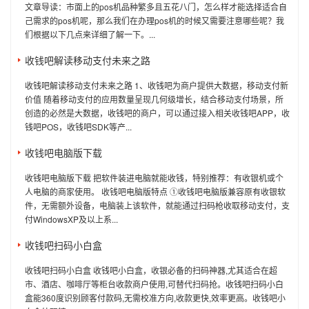
文章导读：市面上的pos机品种繁多且五花八门，怎么样才能选择适合自
己需求的pos机呢，那么我们在办理pos机的时候又需要注意哪些呢？我
们根据以下几点来详细了解一下。...
收钱吧解读移动支付未来之路
收钱吧解读移动支付未来之路 1、收钱吧为商户提供大数据，移动支付新
价值 随着移动支付的应用数量呈现几何级增长，结合移动支付场景，所
创造的必然是大数据，收钱吧的商户，可以通过接入相关收钱吧APP，收
钱吧POS，收钱吧SDK等产...
收钱吧电脑版下载
收钱吧电脑版下载 把软件装进电脑就能收钱，特别推荐：有收银机或个
人电脑的商家使用。 收钱吧电脑版特点 ①收钱吧电脑版兼容原有收银软
件，无需额外设备，电脑装上该软件，就能通过扫码枪收取移动支付，支
付WindowsXP及以上系...
收钱吧扫码小白盒
收钱吧扫码小白盒 收钱吧小白盒，收银必备的扫码神器,尤其适合在超
市、酒店、咖啡厅等柜台收款商户使用,可替代扫码抢。收钱吧扫码小白
盒能360度识别顾客付款码,无需校准方向,收款更快,效率更高。收钱吧小