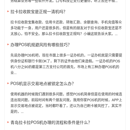
务结算业务等一些软件开发。口号科技让支付更懂你，听上去还不错...
拉卡拉收款宝是正规一清机吗？
拉卡拉收款宝集收款、信用卡还款、转账汇款、余额查询、手机充值等众
多功能于一身，用户还是很多的，但是有的朋友对于拉卡拉收款宝还是不
太放心，怕不安全。那么拉卡拉收款宝正规吗？小编这就告诉大家。...
办理POS机规避风险有哪些技巧？
先说办理POS机吧，现在市面上很多一证办机的，一证办机就是只需要提
供身份证和银行卡就OK了，剩下的证件由他们来造假。一证办机的POS
机八分之90的都是第三方支付公司的首先，市场上有三种办理POS机的
业...
POS机显示交易地点被锁定怎么办？
使用机器的时候我们遇到很多问题，感觉POS机简单但是在使用的时候连
连出现问题，前段时间有两个朋友问我，我用你家POS机的时候，APP上
显示交易地点被说定，当时都吓着了，还以为自己刷卡被风控了，其实不
是的，...
青岛拉卡拉POS机办理的流程和条件是什么？