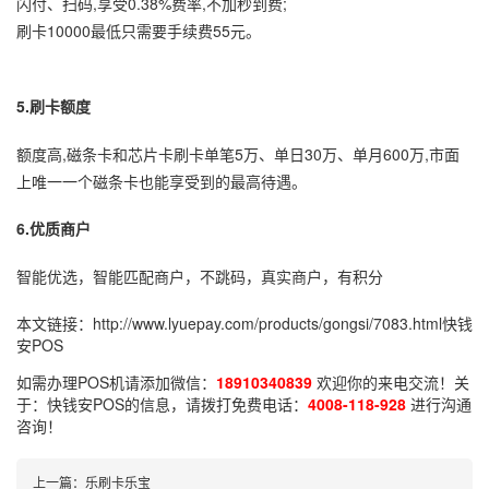
闪付、扫码,享受0.38%费率,不加秒到费;
刷卡10000最低只需要手续费55元。
5.刷卡额度
额度高,磁条卡和芯片卡刷卡单笔5万、单日30万、单月600万,市面
上唯一一个磁条卡也能享受到的最高待遇。
6.优质商户
智能优选，智能匹配商户，不跳码，真实商户，有积分
本文链接：
http://www.lyuepay.com/products/gongsi/7083.html
快钱
安POS
如需办理POS机请添加微信：
18910340839
欢迎你的来电交流！关
于：
快钱安POS
的信息，请拨打免费电话：
4008-118-928
进行沟通
咨询！
上一篇：
乐刷卡乐宝