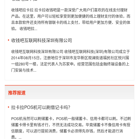
收钱吧拉卡拉 拉卡拉收钱吧是一款深受广大用户们喜欢的在线支付理财
产品。在这里，用户可以轻松享受到更加便捷的线上理财支付的体验，而
且本款软件还支持所有银联卡的线上支付，带给用户更加方便、安全的体
验。 收钱吧拉...
收钱吧互联网科技深圳有限公司
收钱吧互联网科技深圳有限公司 收钱吧互联网科技(深圳)有限公司成立于
2014年08月15日，注册地位于深圳市龙华新区观澜街道福民社区悦兴围
一组280号一楼，法定代表人为苏家申。经营范围包括金融终端设备的上
门安装与技术...
推荐报道
拉卡拉POS机可以刷借记卡吗？
POS机当然可以刷储蓄卡，POS机一般储蓄卡、信用卡都可以刷。不过刷
储蓄卡得卡里有钱才行，不然无法成功交易。毕竟储蓄卡不像信用卡有授
信额度，可以进行提前消费，储蓄卡必须得先存钱，然后才能进行消
费。...