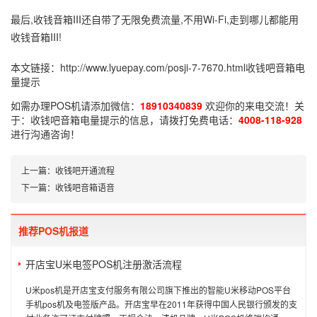
最后,收钱音箱III还自带了无限免费流量,不用Wi-Fi,走到哪儿都能用
收钱音箱III!
本文链接：
http://www.lyuepay.com/posji-7-7670.html
收钱吧音箱电
量提示
如需办理POS机请添加微信：
18910340839
欢迎你的来电交流！关
于：
收钱吧音箱电量提示
的信息，请拨打免费电话：
4008-118-928
进行沟通咨询！
上一篇：
收钱吧开通流程
下一篇：
收钱吧音箱语音
推荐POS机报道
开店宝U米电签POS机注册激活流程
U米pos机是开店宝支付服务有限公司旗下推出的智能U米移动POS平台
手机pos机及电签版产品。开店宝早在2011年获得中国人民银行颁发的支