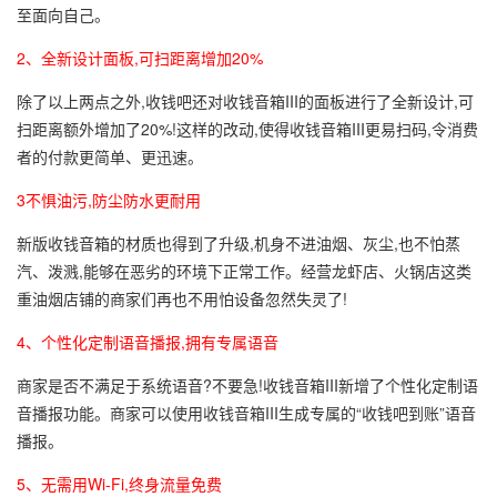
至面向自己。
2、全新设计面板,可扫距离增加20%
除了以上两点之外,收钱吧还对收钱音箱III的面板进行了全新设计,可
扫距离额外增加了20%!这样的改动,使得收钱音箱III更易扫码,令消费
者的付款更简单、更迅速。
3不惧油污,防尘防水更耐用
新版收钱音箱的材质也得到了升级,机身不进油烟、灰尘,也不怕蒸
汽、泼溅,能够在恶劣的环境下正常工作。经营龙虾店、火锅店这类
重油烟店铺的商家们再也不用怕设备忽然失灵了!
4、个性化定制语音播报,拥有专属语音
商家是否不满足于系统语音?不要急!收钱音箱III新增了个性化定制语
音播报功能。商家可以使用收钱音箱III生成专属的“收钱吧到账”语音
播报。
5、无需用Wi-Fi,终身流量免费