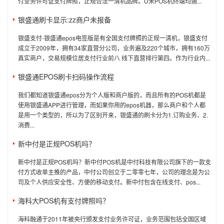
付业务许可证支付牌照，正规合法一清机品牌。U米POS机终端均通...
银盛通刷卡显示:zz商户未报备
银盛支付-银盛通epos电签版是有全国支付牌照的正规一清机，银盛支付
成立于2009年，拥有34家直营分公司，业务遍及220个城市，拥有160万
真实商户，交易规模位居支付行业前八 线下直营排行第四。作为行业内...
银盛通EPOS刷卡扫码操作流程
我们都知道银盛通epos分为个人版和商户版的，而且所有的POS机都是
使用银盛通APP进行管理，而如果你用的epos机器，那么商户和个人都
是用一个类型的，所以为了区别开来，银盛通的刷卡分为1.订购业务、2.
消费...
新中付是正规POS机吗？
新中付是正规POS机吗？新中付POS机是中付科技有限公司旗下的一款支
付方式收单主推的产品，中付公司创立于二零零七年，公司的理念是为公
司及个人供应安全性、方便的移动支付。新中付包含在线支付、pos...
海科大POS机有支付牌照吗？
海科融通于2011年被央行颁发支付业务许可证，业务范围包括全国区域