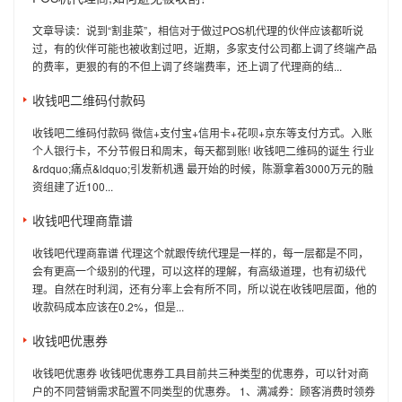
文章导读：说到“割韭菜”，相信对于做过POS机代理的伙伴应该都听说
过，有的伙伴可能也被收割过吧，近期，多家支付公司都上调了终端产品
的费率，更狠的有的不但上调了终端费率，还上调了代理商的结...
收钱吧二维码付款码
收钱吧二维码付款码 微信+支付宝+信用卡+花呗+京东等支付方式。入账
个人银行卡，不分节假日和周末，每天都到账! 收钱吧二维码的诞生 行业
&rdquo;痛点&ldquo;引发新机遇 最开始的时候，陈灏拿着3000万元的融
资组建了近100...
收钱吧代理商靠谱
收钱吧代理商靠谱 代理这个就跟传统代理是一样的，每一层都是不同，
会有更高一个级别的代理，可以这样的理解，有高级道理，也有初级代
理。自然在时利润，还有分率上会有所不同，所以说在收钱吧层面，他的
收款码成本应该在0.2%，但是...
收钱吧优惠券
收钱吧优惠券 收钱吧优惠券工具目前共三种类型的优惠券，可以针对商
户的不同营销需求配置不同类型的优惠券。 1、满减券：顾客消费时领券