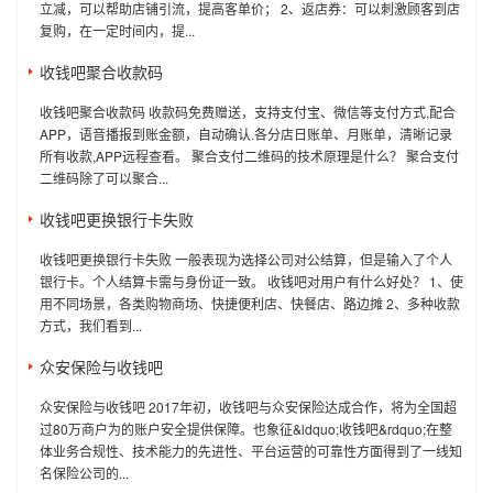
立减，可以帮助店铺引流，提高客单价； 2、返店券：可以刺激顾客到店
复购，在一定时间内，提...
收钱吧聚合收款码
收钱吧聚合收款码 收款码免费赠送，支持支付宝、微信等支付方式,配合
APP，语音播报到账金额，自动确认.各分店日账单、月账单，清晰记录
所有收款,APP远程查看。 聚合支付二维码的技术原理是什么？ 聚合支付
二维码除了可以聚合...
收钱吧更换银行卡失败
收钱吧更换银行卡失败 一般表现为选择公司对公结算，但是输入了个人
银行卡。个人结算卡需与身份证一致。 收钱吧对用户有什么好处？ 1、使
用不同场景，各类购物商场、快捷便利店、快餐店、路边摊 2、多种收款
方式，我们看到...
众安保险与收钱吧
众安保险与收钱吧 2017年初，收钱吧与众安保险达成合作，将为全国超
过80万商户为的账户安全提供保障。也象征&ldquo;收钱吧&rdquo;在整
体业务合规性、技术能力的先进性、平台运营的可靠性方面得到了一线知
名保险公司的...