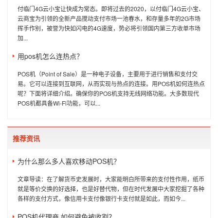
付临门4G云小宝让快成为常态。即将过去的2020，以付临门4G云小宝、
云商宝为引领的全新产品搅动支付市场一池春水，和存量多年的2G市场
挥手作别，被誉为快如闪电的4G速度，势必将引领国内第三方收单市场
加...
用pos机怎么连热点？
POS机（Point of Sale）是一种电子设备，主要用于进行销售和支付交
易。它可以连接到互联网，从而实现与热点的连接。用POS机如何连热点
呢？下面将详细介绍。确保你的POS机支持无线网络功能。大多数现代
POS机都具备Wi-Fi功能，可以...
推荐资讯
为什么那么多人喜欢移动POS机？
文章导读：在了解货币史发展时，大家能明白所带来的支付性作用，纸币
就是等价交换的好选择，也是好替代物，但在时代发展中大家挖掘了各种
各样的支付方式，像信用卡支付像银行卡支付就是如此，而如今...
POS机代理商,如何避免被收割？