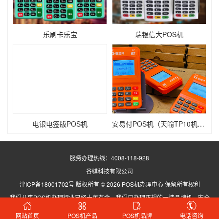
乐刷卡乐宝
瑞银信大POS机
电银电签版POS机
安易付POS机（天喻TP10机型）
服务办理热线：
4008-118-928
谷骐科技有限公司
津ICP备18001702号
版权所有 ©
2026 POS机办理中心 保留所有权利
我们从事POS机办理行业已经十年有余，我们只办理正规的一清品牌机，安全
稳定，请您放心！
网站首页
POS机产品
POS机品牌
电话咨询