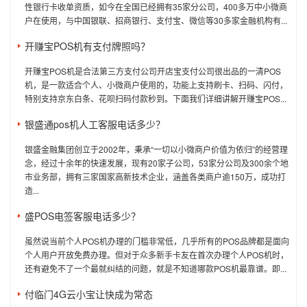
性银行卡收单资质，如今在全国已经拥有35家分公司，400多万中小微商
户在使用，与中国银联、招商银行、支付宝、微信等30多家金融机构有...
开赚宝POS机有支付牌照吗？
开赚宝POS机是合法第三方支付公司开店宝支付公司很出品的一清POS
机，是一款适合个人、小微商户使用的，功能上支持刷卡、扫码、闪付，
特别支持京东白条、花呗扫码付款秒到。下面我们详细讲解开赚宝POS...
银盛通pos机人工客服电话多少？
银盛金融集团创立于2002年，秉承“一切以小微商户价值为依归”的经营理
念，经过十余年的快速发展，现有20家子公司，53家分公司及300余个地
市业务部，拥有三家国家高新技术企业，涵盖各类商户逾150万，成功打
造...
盛POS电签客服电话多少？
虽然说当前个人POS机办理的门槛非常低，几乎所有的POS品牌都是面向
个人用户开放免费办理。但对于众多新手卡友在首次办理个人POS机时，
还有避免不了一个最就纠结的问题，就是不知道哪款POS机最靠谱。即...
付临门4G云小宝让快成为常态