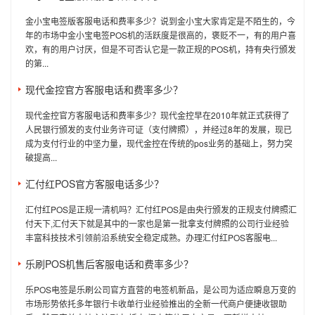
金小宝电签版客服电话和费率多少？说到金小宝大家肯定是不陌生的，今
年的市场中金小宝电签POS机的活跃度是很高的，褒贬不一，有的用户喜
欢，有的用户讨厌，但是不可否认它是一款正规的POS机，持有央行颁发
的第...
现代金控官方客服电话和费率多少？
现代金控官方客服电话和费率多少？现代金控早在2010年就正式获得了
人民银行颁发的支付业务许可证（支付牌照），并经过8年的发展，现已
成为支付行业的中坚力量，现代金控在传统的pos业务的基础上，努力突
破提高...
汇付红POS官方客服电话多少？
汇付红POS是正规一清机吗？汇付红POS是由央行颁发的正规支付牌照汇
付天下,汇付天下就是其中的一家也是第一批拿支付牌照的公司行业经验
丰富科技技术引领前沿系统安全稳定成熟。办理汇付红POS客服电...
乐刷POS机售后客服电话和费率多少？
乐POS电签是乐刷公司官方直营的电签机新品，是公司为适应瞬息万变的
市场形势依托多年银行卡收单行业经验推出的全新一代商户便捷收银助