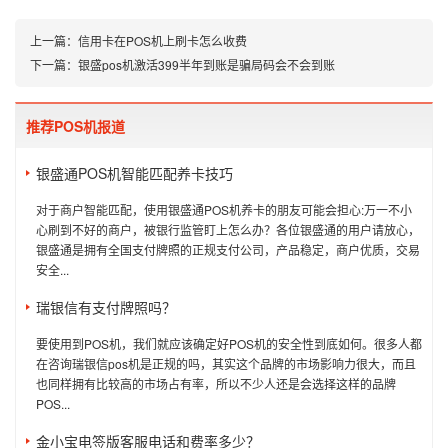
上一篇：
信用卡在POS机上刷卡怎么收费
下一篇：
银盛pos机激活399半年到账是骗局码会不会到账
推荐POS机报道
银盛通POS机智能匹配养卡技巧
对于商户智能匹配，使用银盛通POS机养卡的朋友可能会担心:万一不小
心刷到不好的商户，被银行监管盯上怎么办？各位银盛通的用户请放心，
银盛通是拥有全国支付牌照的正规支付公司，产品稳定，商户优质，交易
安全...
瑞银信有支付牌照吗？
要使用到POS机，我们就应该确定好POS机的安全性到底如何。很多人都
在咨询瑞银信pos机是正规的吗，其实这个品牌的市场影响力很大，而且
也同样拥有比较高的市场占有率，所以不少人还是会选择这样的品牌
POS...
金小宝电签版客服电话和费率多少？