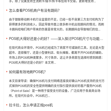
手。除了完美支持主流刷卡/插卡/挥卡等信用卡交易，更新增支持...
怎么查看POS机商户有没有跳码？
由于银联移动刷卡机行业监管的不足，已经一些不良第三方支付机构为了
获得更多的利润收入，因此导致市面上很多刷卡机出现跳码的情况，而刷
卡跳码给咱们用户带来的伤害是非常大的，长期跳码会导致咱们的信...
POS机大得好还是小的好？——深入探讨POS机尺寸与功能的关系
在现代商业环境中，POS机已经成为了商家不可或缺的工具，无论是大型
超市、连锁餐厅，还是小型便利店、街头摊贩，都离不开POS机的辅助，
市场上的POS机种类繁多，尺寸各异，这让许多商家在选择时感到困惑：
POS机大得好还是小的好？本文将...
如何最有效地刷POS机？
本文目录导读：确保POS机与支付网络连接良好确认POS机支持的支付方
式保持POS机的安全性提供明确的支付指引提供良好的客户服务POS机
（Point of Sale）是一种用于接受支付的设备，广泛应用于各类商业场
所。在现代社会中，POS机已...
拉卡拉，怎么申请正规pos机