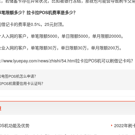
意，若储蓄卡存在异常状况，比如被银行冻结，那就也可能会导致刷卡交
单笔限额多少？
拉卡拉POS机
费率是多少？
刷借记卡的费率是0.5%，25元封顶。
个人入网的客户，单笔限额5000，单日限额5000，单月限额20000。
企业入网的客户，单笔限额30万，单日限额30万，单月限额200万。
p://www.lyuepay.com/news/zhishi/54.html
拉卡拉POS机可以刷借记卡吗？
拉电签POS机怎么申请？
拉POS机需要信用卡认证吗？
道
OS机功能及优势
2022年