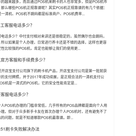
的越来越多，而且通过POS机来刷卡的人也非常多，但是POS机市
那么哪些POS机正规靠谱呢？其实POS机正规靠谱的有几个依据：
是一清机、POS机不跳码都是标准商户、POS机费率...
人工客服电话多少？
服电话多少？中付支付相对来讲还是很稳定的，虽然偶尔也会跳码，
，所以如果是个人办理，日常进行养卡还是不错的选择，这样也更容
性比较强的POS机，肯定也能够让我们的使用更...
机官方客服和手续费多少？
机是开店宝支付公司旗下的刷卡机产品，开店宝支付公司是第一批就获
的支付牌照，并于2017年成功续展，是正规合法的一清机支付公
OS机是一清式的POS机，它的安全性能肯定是...
签客服电话多少？
人POS机办理的门槛非常低，几乎所有的POS品牌都是面向个人用
办理。但对于众多新手卡友在首次办理个人POS机时，还有避免不了
的问题，就是不知道哪款POS机最靠谱。即...
示51刷卡失败解决办法