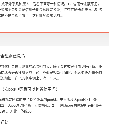
1失败不外乎几种原因，看看下面哪一种情况。1、信用卡余额不足，
一般都不会刻意记信用卡剩余额度是多少，往往在刷卡消费显示51失
是不是余额不够了。这种情况最常见的...
请会泄露信息吗
在当代社会信息泄露的危险相当大，除了会有被拨打电话等问题，还
骚扰或者是被注册信息，这一些都是相当可怕的，不过很多人都不想
的烦恼，在POS机申请上，有一些人...
（安pos电签版可以跨省使用吗）
os机就是所谓的电子签名版本的pos机。电签版和大pos区别：外
当于大pos机缩小版，方便携带。2、电签版pos机就是所谓的电子
s机，对比于传统po...
的好处