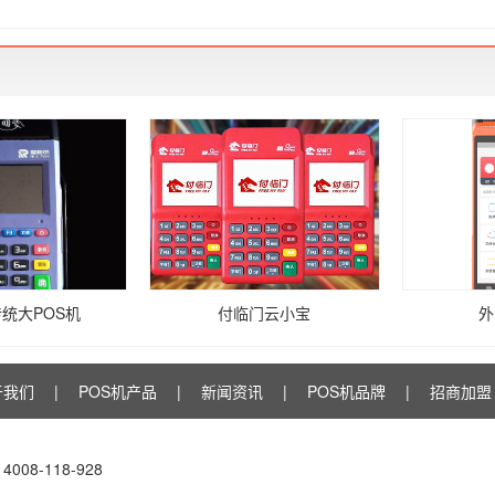
统大POS机
付临门云小宝
外
于我们
|
POS机产品
|
新闻资讯
|
POS机品牌
|
招商加盟
08-118-928