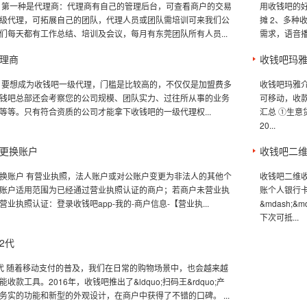
 第一种是代理商：代理商有自己的管理后台，可查看商户的交易
用收钱吧的
级代理，可拓展自己的团队，代理人员或团队需培训可来我们公
摊 2、多种
们每天都有工作总结、培训及会议，每月有东莞团队所有人员...
需求，语音播
理商
收钱吧玛
 要想成为收钱吧一级代理，门槛是比较高的，不仅仅是加盟费多
收钱吧玛雅
钱吧总部还会考察您的公司规模、团队实力、过往所从事的业务
可移动，收
等等。只有符合资质的公司才能拿下收钱吧的一级代理权...
汇总 ①生意
20...
更换账户
收钱吧二
换账户 有营业执照，法人账户或对公账户变更为非法人的其他个
收钱吧二维收
账户适用范围为已经通过营业执照认证的商户；若商户未营业执
账个人银行
业执照认证：登录收钱吧app-我的-商户信息-【营业执...
&mdash
下次可抵...
2代
代 随着移动支付的普及，我们在日常的购物场景中，也会越来越
收款工具。2016年，收钱吧推出了&ldquo;扫码王&rdquo;产
务实的功能和新型的外观设计，在商户中获得了不错的口碑。 ...