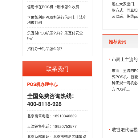
现在大家出门，
信用卡在POS机上刷卡怎么收费
款方式，而且扫
及以后，传统p
李佑某利用POS机进行信用卡非法牟
利被判刑
乐宜付POS机怎么样？乐宜付安全
吗？
推荐资讯
招行办卡礼品怎么领？
市面上主流的
联系我们
市面上主流的P
式POS机、智
种正规一清机必
POS机办理中心
方POS机...
全国免费咨询热线：
400-8118-928
北京销售电话：18910340839
天津销售电话：18920753577
收钱吧代理模
北京总部地址：北京市朝阳区建国路