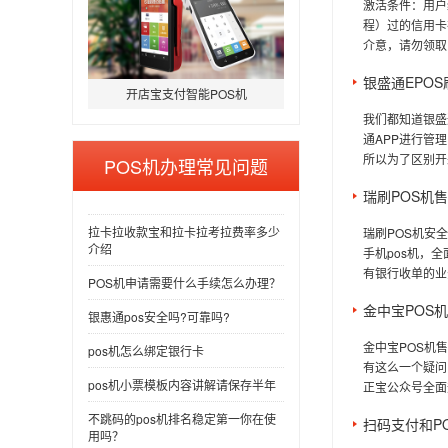
激活条件：用户
程）过的信用卡
介意，请勿领取
银盛通EPO
开店宝支付智能POS机
我们都知道银盛
通APP进行管
所以为了区别开来
POS机办理常见问题
瑞刷POS机
拉卡拉收款宝和拉卡拉考拉费率多少
瑞刷POS机安
介绍
手机pos机，全
有银行收单的业
POS机申请需要什么手续怎么办理？
金中宝POS
银惠通pos安全吗?可靠吗?
金中宝POS机
pos机怎么绑定银行卡
有这么一个疑问
pos机小票模板内容讲解请保存半年
正宝公众号全面
不跳码的pos机排名稳定第一你在使
扫码支付和P
用吗？