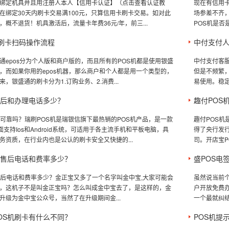
绑定机具并且用注册人本人【信用卡认证】（点击查看认证教
现在有信用卡
在绑定30天内刷卡交易满100元，只算信用卡刷卡交易。如对此
场参差不齐，
，概不退货！机具激活后，流量卡年费36元/年，前三...
POS机是否
S刷卡扫码操作流程
中付支付
通epos分为个人版和商户版的，而且所有的POS机都是使用银盛
中付支付客
理，而如果你用的epos机器，那么商户和个人都是用一个类型的，
但是不频繁
，银盛通的刷卡分为1.订购业务、2.消费...
易使用。稳定
售后和办理电话多少？
趣付POS
全可靠吗？瑞刷POS机是瑞银信旗下最热销的POS机产品，是一款
趣付POS
面支持Ios和Android系统，可适用于各主流手机和平板电脑，具
得了央行发行
务资质，在行业内也是公认的刷卡安全又快捷的...
司。开店宝P
机售后电话和费率多少？
盛POS电
售后电话和费率多少？金正宝又多了一个名字叫金中宝,大家可能会
虽然说当前个
，这机子不是叫金正宝吗？怎么叫成金中宝去了，是这样的，金
户开放免费
升级为金中宝公众号，当然了在升级期间金...
一个最就纠结
OS机刷卡有什么不同？
POS机提