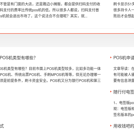
不管是有门面的大店，还是路边小摊贩，都会提供扫码支付的收
刷卡显示5
码支付的费率比传统pos机的低，所以很多人都说，扫码支付普
很多持卡人
os机就会退出市场了，这个说法合不合理呢？其实，就...
败后才会想起
POS机类型有哪些？
POS机申
OS机类型有哪些？目前市面上POS机类型较多，比如多功能一体
文章导读：
能POS机、传统出票POS机、手刷MPOS机等等，但无论办理哪一
有可能被人
须是前提条件，刷卡资金安全。POS机又分为银行POS机和第三
要有信息泄露
随行付电签
1、电签版p
观：电签版相
签名版本的po
式
用收钱吧