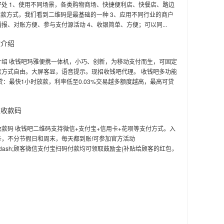
好处 1、使用不同场景，各类购物商场、快捷便利店、快餐店、路边
收款方式，我们看到二维码是最基础的一种 3、应用不同行业的商户
报、对账方便、参与支付源活动 4、收银简单、方便；可以同...
雅介绍
介绍 收钱吧玛雅便携一体机，小巧、创新，为移动支付而生，可固定
款方式自由。大屏客显，语音提示。现招收钱吧代理。 收钱吧多功能
贷：最快1小时放款，利率低至0.03%交易越多额度越高，最高可贷
维收款码
款码 收钱吧二维码支持微信+支付宝+信用卡+花呗等支付方式。入
卡，不分节假日和周末，每天都到账!可参加官方活动
;&mdash;顾客微信支付宝扫码付款均可领取鼓励金(补贴给顾客的红包，