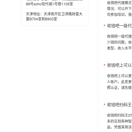
收钱吧代理模式
88号soho现代城1号楼1109室
情况、可以开下
天津地址：天津南开区卫津路财富大
司参加培训，我
厦B704室和B903室
收钱吧一级代
收钱吧一级代理
少钱的问题，收
类型，收入水平
收钱吧上可以
收钱吧上可以更
人账户。此变更
照认证，请先做营
收钱吧扫码王
收钱吧扫码王2
多的见到各种智能
品，凭借其简洁