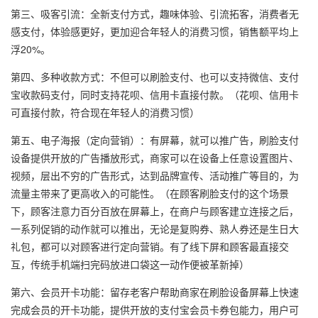
第三、吸客引流：全新支付方式，趣味体验、引流拓客，消费者无
感支付，体验感更好，更加迎合年轻人的消费习惯，销售额平均上
浮20%。
第四、多种收款方式：不但可以刷脸支付、也可以支持微信、支付
宝收款码支付，同时支持花呗、信用卡直接付款。（花呗、信用卡
可直接付款，符合现在年轻人的消费习惯）
第五、电子海报（定向营销）：有屏幕，就可以推广告，刷脸支付
设备提供开放的广告播放形式，商家可以在设备上任意设置图片、
视频，层出不穷的广告形式，达到品牌宣传、活动推广等目的，为
流量主带来了更高收入的可能性。（在顾客刷脸支付的这个场景
下，顾客注意力百分百放在屏幕上，在商户与顾客建立连接之后，
一系列促销的动作就可以推出，无论是复购券、熟人券还是生日大
礼包，都可以对顾客进行定向营销。有了线下屏和顾客最直接交
互，传统手机端扫完码放进口袋这一动作便被革新掉）
第六、会员开卡功能：留存老客户帮助商家在刷脸设备屏幕上快速
完成会员的开卡功能，提供开放的支付宝会员卡券包能力，用户可