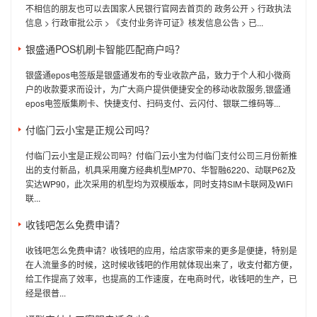
不相信的朋友也可以去国家人民银行官网去首页的 政务公开 > 行政执法
信息 > 行政审批公示 > 《支付业务许可证》核发信息公告 > 已...
银盛通POS机刷卡智能匹配商户吗？
银盛通epos电签版是银盛通发布的专业收款产品，致力于个人和小微商
户的收款要求而设计，为广大商户提供便捷安全的移动收款服务,银盛通
epos电签版集刷卡、快捷支付、扫码支付、云闪付、银联二维码等...
付临门云小宝是正规公司吗？
付临门云小宝是正规公司吗？付临门云小宝为付临门支付公司三月份新推
出的支付新品，机具采用魔方经典机型MP70、华智融6220、动联P62及
实达WP90，此次采用的机型均为双模版本，同时支持SIM卡联网及WiFi
联...
收钱吧怎么免费申请？
收钱吧怎么免费申请？收钱吧的应用，给店家带来的更多是便捷，特别是
在人流量多的时候，这时候收钱吧的作用就体现出来了，收支付都方便，
给工作提高了效率，也提高的工作速度，在电商时代，收钱吧的生产，已
经是很普...