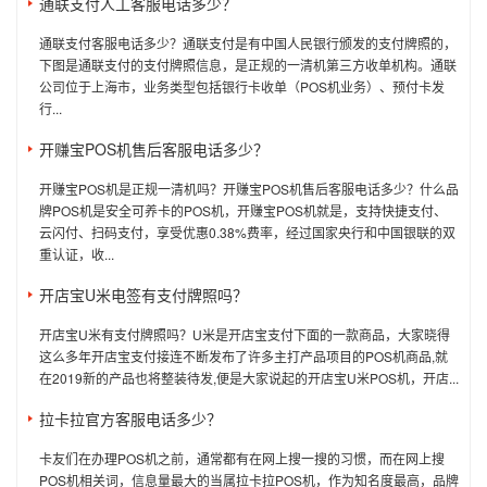
通联支付人工客服电话多少？
通联支付客服电话多少？通联支付是有中国人民银行颁发的支付牌照的，
下图是通联支付的支付牌照信息，是正规的一清机第三方收单机构。通联
公司位于上海市，业务类型包括银行卡收单（POS机业务）、预付卡发
行...
开赚宝POS机售后客服电话多少？
开赚宝POS机是正规一清机吗？开赚宝POS机售后客服电话多少？什么品
牌POS机是安全可养卡的POS机，开赚宝POS机就是，支持快捷支付、
云闪付、扫码支付，享受优惠0.38%费率，经过国家央行和中国银联的双
重认证，收...
开店宝U米电签有支付牌照吗？
开店宝U米有支付牌照吗？U米是开店宝支付下面的一款商品，大家晓得
这么多年开店宝支付接连不断发布了许多主打产品项目的POS机商品,就
在2019新的产品也将整装待发,便是大家说起的开店宝U米POS机，开店...
拉卡拉官方客服电话多少？
卡友们在办理POS机之前，通常都有在网上搜一搜的习惯，而在网上搜
POS机相关词，信息量最大的当属拉卡拉POS机，作为知名度最高，品牌