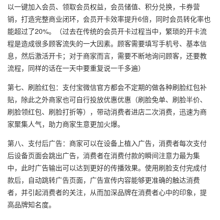
以一键加入会员、领取会员权益，会员储值、积分兑换，卡券营
销，打造完整商业闭环，会员开卡效率提升6倍，同时会员转化率也
能超过了20%。（过去在传统的会员开卡过程当中，繁琐的开卡流
程是造成很多顾客流失的一大因素。顾客需要填写手机号、基本信
息，然后激活开卡；对于商家而言，需要不断地询问顾客，还要教
流程，同样的话在一天中要重复说一千多遍）
第七、刷脸红包：支付宝微信官方都会不定期的做各种刷脸红包补
贴，除此之外商家也可自行投放优惠优惠（刷脸免单、刷脸半价、
刷脸领红包、刷脸打折等），带动消费者进店二次消费，迅速为商
家聚集人气，助力商家生意更加火爆。
第八、支付后广告：商家可以在设备上植入广告，消费者每次支付
后设备页面会跳出广告，消费者在消费付款的瞬间注意力最为集
中，此时广告输出可以达到更好的传播效果。使用刷脸支付完成付
款后，自动跳转广告页面，广告宣传内容能够更准确的触达消费
者，并引起消费者的关注，从而加深品牌在消费者心中的印象，提
高品牌知名度。