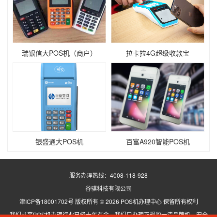
瑞银信大POS机（商户）
拉卡拉4G超级收款宝
银盛通大POS机
百富A920智能POS机
服务办理热线：
4008-118-928
谷骐科技有限公司
津ICP备18001702号
版权所有 ©
2026 POS机办理中心 保留所有权利
我们从事POS机办理行业已经十年有余，我们只办理正规的一清品牌机，安全