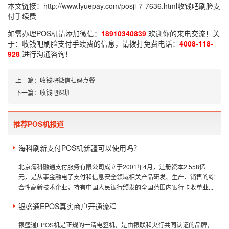
本文链接：
http://www.lyuepay.com/posji-7-7636.html
收钱吧刷脸支
付手续费
如需办理POS机请添加微信：
18910340839
欢迎你的来电交流！关
于：
收钱吧刷脸支付手续费
的信息，请拨打免费电话：
4008-118-
928
进行沟通咨询！
上一篇：
收钱吧微信扫码点餐
下一篇：
收钱吧深圳
推荐POS机报道
海科刷新支付POS机新疆可以使用吗？
北京海科融通支付服务有限公司成立于2001年4月，注册资本2.558亿
元，是从事金融电子支付和信息安全领域相关产品研发、生产、销售的综
合性高新技术企业，持有中国人民银行颁发的全国范围内银行卡收单业...
银盛通EPOS真实商户开通流程
银盛通EPOS机是正规的一清电签机，是由银联和央行共同认证的品牌，