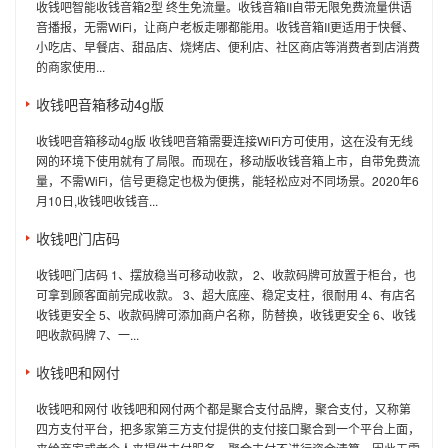
收钱吧智能收钱音箱2型 终生免流量。收钱音箱II自带无限免费流量供语
音播报，无需WiFi，让商户老板走哪都能用。收钱音箱II更适用于快餐、
小吃店、早餐店、甜品店、烧烤店、便利店、社区商店等消费者到店消费
的商家使用...
收钱吧音箱移动4g版
收钱吧音箱移动4g版 收钱吧音箱需要连接WiFi方可使用，这在没有无线
网的环境下使用就有了局限。而现在，移动版收钱音箱上市，自带免费流
量，不需WiFi，信号更稳定也极为便携，能轻松应对不同场景。2020年6
月10日,收钱吧收钱音...
收钱吧门店码
收钱吧门店码 1、摆放稳当可移动收款， 2、收款码牌可放置于柜台，也
可拿到顾客面前完成收款。 3、超大底座、稳定支柱，很耐用 4、有店名
收钱更安全 5、收款码牌可添加商户名称，防替换，收钱更安全 6、收钱
吧收款码牌 7、一...
收钱吧和网付
收钱吧和网付 收钱吧和网付两个都是聚合支付品牌，聚合支付，又称第
四方支付平台，把多家第三方支付提供的支付接口聚合到一个平台上面，