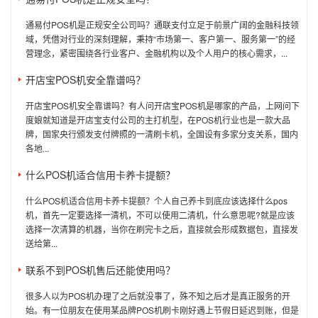
通易付POS机是正规安全公司吗？通联支付立足于前景广阔的金融科技领
域，凭借对行业的深刻理解，秉持“市场第一、客户第一、服务第一”的经
营理念，紧密围绕各行业客户、金融机构以及个人用户的核心需求，...
开店宝POS机安全靠谱吗？
开店宝POS机安全靠谱吗？有人问开店宝POS机是哪家的产品，上网问下
度娘就知道是开店宝支付公司的主打机型，在POS机行业也是一款大品
牌，国家央行颁发支付牌照的一清刷卡机，全国设有多家分支关系，国内
各地...
什么POS机适合信用卡养卡提额？
什么POS机适合信用卡养卡提额？个人自己养卡到底应该选择什么pos
机，首先一定要选择一清机，不可以使用二清机，什么意思呢?就是应该
选择一次清算的机器，当你在刷完卡之后，直接就会形成数据包，直接发
送给第...
联系不到POS机售后还能使用吗？
很多人以为POS机办理了之后就没事了，殊不知之后才是真正服务的开
始。有一位朋友在使用某品牌POS机刷卡刚好遇上节假日延迟到账，但是