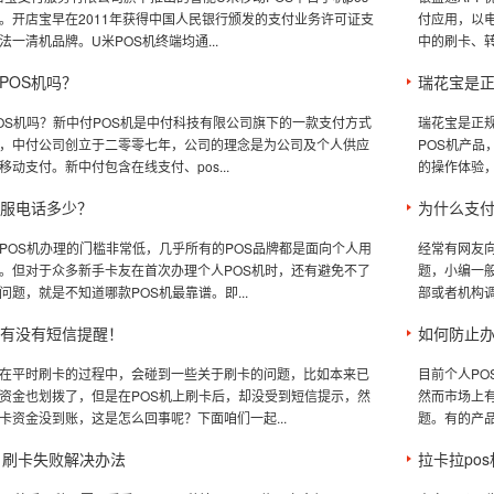
。开店宝早在2011年获得中国人民银行颁发的支付业务许可证支
付应用，以
一清机品牌。U米POS机终端均通...
中的刷卡、转
POS机吗？
瑞花宝是
OS机吗？新中付POS机是中付科技有限公司旗下的一款支付方式
瑞花宝是正规
，中付公司创立于二零零七年，公司的理念是为公司及个人供应
POS机产
动支付。新中付包含在线支付、pos...
的操作体验，
客服电话多少？
为什么支付
POS机办理的门槛非常低，几乎所有的POS品牌都是面向个人用
经常有网友向
。但对于众多新手卡友在首次办理个人POS机时，还有避免不了
题，小编一
问题，就是不知道哪款POS机最靠谱。即...
部或者机构调
没有没有短信提醒！
如何防止办
在平时刷卡的过程中，会碰到一些关于刷卡的问题，比如本来已
目前个人PO
资金也划拨了，但是在POS机上刷卡后，却没受到短信提示，然
然而市场上有
卡资金没到账，这是怎么回事呢？下面咱们一起...
题。有的产品
51刷卡失败解决办法
拉卡拉po