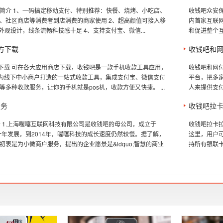
简介 1、一码搞定移动支付、特别推荐：快餐、烧烤、小吃店、
收钱吧众安保
、社区商店等消费者到店消费的商家使用 2、超高颜值可接入移
内首家互联
外观设计，线条流畅科技感十足 4、支持支付宝、微信...
和促进整个互
官方下载
收钱吧和
方下载 可在各大应用商店下载，收钱吧是一款手机收款工具应用，
收钱吧和网
专为线下中小商户打造的一站式收款工具，集成支付宝、微信支付
平台，把多
等多种收款服务，让你的手机就是pos机，收款方便又快捷。 ...
人来提供支付
服务
收钱吧拉
服务 1.上海喔噻互联网科技有限公司是收钱吧的母公司，成立于
收钱吧拉卡
过一年发展，到2014年，喔噻科技的成长速度仍然较慢。据了解，
这里，用户
初衷是为小微商户服务，提出的企业愿景是&ldquo;智慧的商业
持所有银联卡