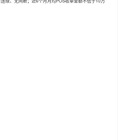
续、无间断；近6个月月均POS收单金额不低于10万