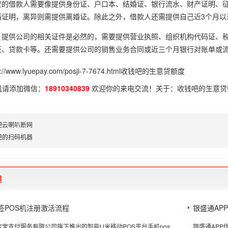
贷的借款人需要像提供身份证、户口本、结婚证、银行流水、财产证明、
婚证明，离异则需提供离婚证。除此之外，借款人还需提供自己近3个月以
，提供公司的相关证件是必然的，需要提供营业执照、组织机构代码证、
证、贷款卡等。还需要提供公司的销售业务合同或近三个月银行对账单或
p://www.lyuepay.com/posji-7-7674.html
收钱吧的生意贷额度
机请添加微信：
18910340839
欢迎你的来电交流！关于：
收钱吧的生意贷
吧云喇叭断网
吧的扫码机器
道
签POS机注册激活流程
银盛通AP
开店宝支付服务有限公司旗下推出的智能U米移动POS平台手机pos
银盛通APP