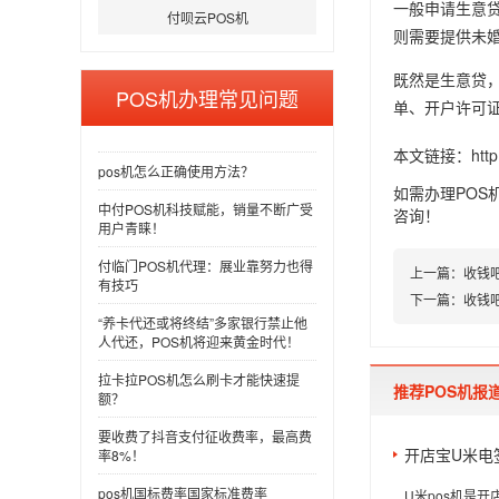
一般申请生意
付呗云POS机
则需要提供未
既然是生意贷
POS机办理常见问题
单、开户许可
本文链接：
htt
pos机怎么正确使用方法？
如需办理POS
中付POS机科技赋能，销量不断广受
咨询！
用户青睐！
付临门POS机代理：展业靠努力也得
上一篇：
收钱
有技巧
下一篇：
收钱
“养卡代还或将终结”多家银行禁止他
人代还，POS机将迎来黄金时代！
拉卡拉POS机怎么刷卡才能快速提
推荐POS机报
额？
要收费了抖音支付征收费率，最高费
开店宝U米电
率8%！
pos机国标费率国家标准费率
U米pos机是