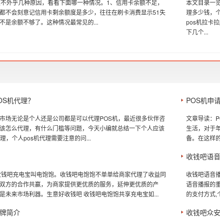
败不外乎几种原因，看看下面哪一种情况。1、信用卡余额不足，
本文目录一览
都不会刻意记信用卡剩余额度是多少，往往在刷卡消费显示51失
理多少钱，个
不是余额不够了。这种情况最常见的...
pos机拉卡
下几个...
OS机代理？
POS机申
市场无论是个人还是公司都是可以代理POS机，最近很多伙伴咨
文章导读：
该怎么代理，有什么门槛等问题，今天小编就总结一下个人应该
生活，对于
理，个人pos机代理需要注意的问...
备。在这样的
收钱吧语
收钱吧充电宝叫电饱饱。收钱吧电饱饱不单单给商家代理了收益同
收钱吧语音播
双方的合作共赢，为商家提供更优质的服务，延伸更优质的产
语音播报的重
是未来市场利器。生意好收钱吧 收钱吧电饱饱共享充电宝如...
的支付方式,
牌简介
收钱吧众