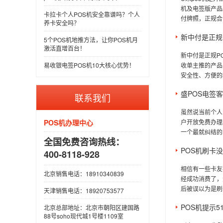
机及电签版产品
卡拉卡个人POS机安全靠谱吗？个人
付牌照，正规合法
养卡安全吗？
新中付是正规
5个POS机地推方法，让你POS机月
激活直增百台！
新中付是正规P
易收银电签POS机10大核心优势！
收单主推的产品
安全性、方便的移
盛POS电签
联系我们
虽然说当前个人
POS机办理中心
户开放免费办理
一个最就纠结的
全国免费咨询热线：
POS机刷卡
400-8118-928
相信有一些卡友
北京销售电话：18910340839
经成功消费了，
后被误以为是刷
天津销售电话：18920753577
POS机提示
北京总部地址：北京市朝阳区建国路
88号soho现代城1号楼1109室