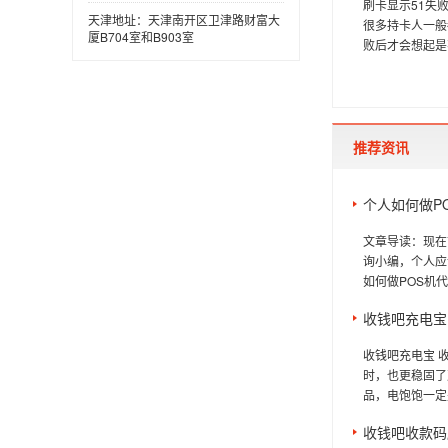
刷卡显示51失
天津地址：天津南开区卫津路财富大
很多持卡人一般
厦B704室和B903室
败后才会想起是
推荐资讯
个人如何做P
文章导读：现在
询小编，个人应
如何做POS机代
收钱吧充电宝
收钱吧充电宝 
时，也更稳固了
品，电饱饱一定
收钱吧收款码