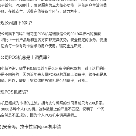
电子钱包，POS刷卡，便民服务为三大核心功能，涵盖用户生活消费
账、在线支付，话费充值等各个环节，致力为中...
正规公司旗下的吗？
公司旗下的吗？瑞花宝POS机是瑞银信公司2019年推出的旗舰
品，相比上一代产品瑞和宝各方面都更具优势，安全稳定的服务，便捷
适合每一位有刷卡需求的用户使用。瑞花宝是正规...
公司POS机总是上调费率？
小编咨询，哪里有0.55%甚至是0.54费率的POS机，对于这样的问
般是不回答的，因为近年来大量POS品牌涨价上调费率，很多都是总
价。所以，即便上家给你的POS机是0.55费率，可能...
理POS机被骗？
S机已经成为市场的主流，拥有支付牌照的公司目前只有200多家。
3000多种个人POS机。这种数量上的严重不匹配，说明了一个问
自然是不正规的，因为个人POS机申请渠道特...
s机安全吗，拉卡拉官网pos机申请