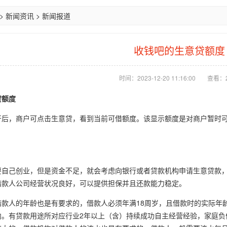
>
新闻资讯
>
新闻报道
收钱吧的生意贷额度
时间：2023-12-20 11:16:00
查看：2
贷额度
开后，商户可点击生意贷，看到当前可借额度。该显示额度是对商户暂时
要自己创业，但是资金不足，就会考虑向银行或者贷款机构申请生意贷款
借款人公司经营状况良好，可以提供担保并且还款能力稳定。
借款人的年龄也是有要求的，借款人必须年满18周岁，且借款时的实际年
。有贷款用途所对应行业2年以上（含）持续成功自主经营经验，家庭负债