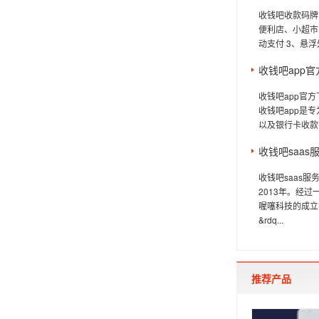
收钱吧收款码牌
便利店、小超市
动支付 3、悬浮
收钱吧app
收钱吧app官
收钱吧app是
以及银行卡收款
收钱吧saas
收钱吧saas
2013年。经
喔噻科技的成立
&rdq...
推荐产品