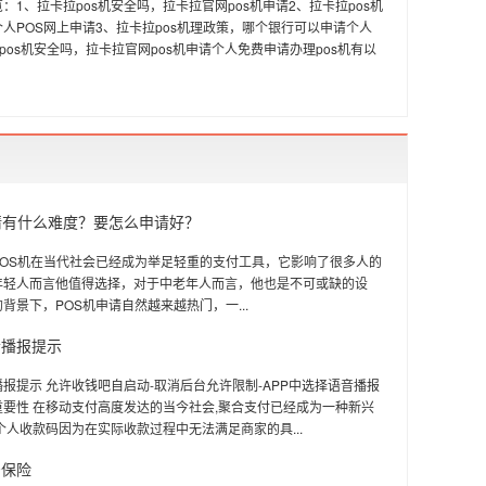
：1、拉卡拉pos机安全吗，拉卡拉官网pos机申请2、拉卡拉pos机
人POS网上申请3、拉卡拉pos机理政策，哪个银行可以申请个人
拉pos机安全吗，拉卡拉官网pos机申请个人免费申请办理pos机有以
请有什么难度？要怎么申请好？
POS机在当代社会已经成为举足轻重的支付工具，它影响了很多人的
年轻人而言他值得选择，对于中老年人而言，他也是不可或缺的设
背景下，POS机申请自然越来越热门，一...
音播报提示
报提示 允许收钱吧自启动-取消后台允许限制-APP中选择语音播报
要性 在移动支付高度发达的当今社会,聚合支付已经成为一种新兴
个人收款码因为在实际收款过程中无法满足商家的具...
安保险