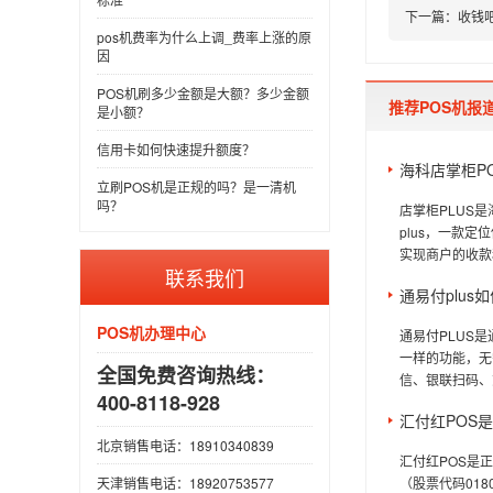
下一篇：
收钱
pos机费率为什么上调_费率上涨的原
因
POS机刷多少金额是大额？多少金额
推荐POS机报
是小额？
信用卡如何快速提升额度？
海科店掌柜P
立刷POS机是正规的吗？是一清机
吗？
店掌柜PLUS是
plus，一款
实现商户的收款
联系我们
通易付plus
POS机办理中心
通易付PLUS是
一样的功能，无
全国免费咨询热线：
信、银联扫码、
400-8118-928
汇付红POS
北京销售电话：18910340839
汇付红POS是
（股票代码018
天津销售电话：18920753577