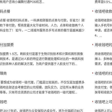
用户咨询小编腾付通POS机怎...
费率是0.5%
码点餐
收钱吧收
点餐 收钱吧扫码点单，一码承担顾客的点单与付款，巨省力！顾
收钱吧收款码
助下单付款，帮商家最大化节省时间、人力，点单和收银两个人
输入手机号
码全包了！ 如今，一二线城市服务员手写点单的餐厅是越来越少
申请，或咨
4、...
付加盟费
用收钱吧
加盟费 1-5万。刷脸支付是基于生物识别技术和计算机图形图像
用收钱吧的
网技术，是通过对人脸的特征进行数据处理和对比的一种高科技
摊 2、多种
识别各种人脸的解决方案，为商户提供基于人脸支付下的...
需求，语音播
理商
收钱吧的
 要想成为收钱吧一级代理，门槛是比较高的，不仅仅是加盟费多
收钱吧的扫码
钱吧总部还会考察您的公司规模、团队实力、过往所从事的业务
持支付宝、
等等。只有符合资质的公司才能拿下收钱吧的一级代理权...
抹零和续航久
钱吧
收钱吧上
吧 2017年初，收钱吧与众安保险达成合作，将为全国超过80万
收钱吧上可