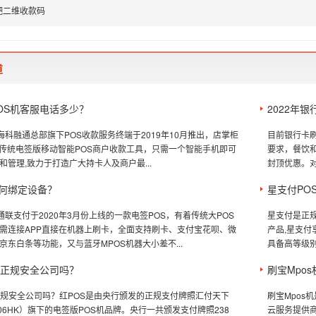
吧二维收款码
道
OS机客服电话多少？
2022年
海科融通总部旗下POS收款服务终端于2019年10月推出，店掌柜
目前银行卡刷
定位传统电签版移动智能POS商户收款工具，只需一个智能手机即可
要求，餐饮和
和管理,致力于打造广大持卡人及商户最...
封顶优惠。对
如何绑定设备？
星支付PO
通联支付于2020年3月份上线的一款电签POS，有着传统大POS
星支付是正
需连接APP直接在机器上刷卡，全面支持刷卡、支付宝花呗、微
产品,星支付
京东白条等功能，又与蓝牙MPOS机器大小差不...
具备高等级别
是正规安全公司吗？
刷宝Mpo
正规安全公司吗？红POS是由央行颁发的正规支付牌照汇付天下
刷宝Mpos
06HK）旗下的电签版POS机品牌。央行一共颁发支付牌照238
云服务提供