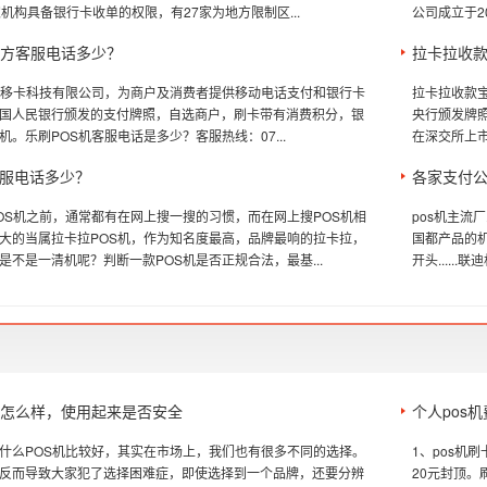
机构具备银行卡收单的权限，有27家为地方限制区...
公司成立于20
官方客服电话多少？
拉卡拉收
属移卡科技有限公司，为商户及消费者提供移动电话支付和银行卡
拉卡拉收款宝
国人民银行颁发的支付牌照，自选商户，刷卡带有消费积分，银
央行颁发牌照
。乐刷POS机客服电话是多少？客服热线：07...
在深交所上市
服电话多少？
各家支付公
OS机之前，通常都有在网上搜一搜的习惯，而在网上搜POS机相
pos机主流
大的当属拉卡拉POS机，作为知名度最高，品牌最响的拉卡拉，
国都产品的机型型
是不是一清机呢？判断一款POS机是否正规合法，最基...
开头......
机怎么样，使用起来是否安全
个人pos
什么POS机比较好，其实在市场上，我们也有很多不同的选择。
1、pos机
反而导致大家犯了选择困难症，即使选择到一个品牌，还要分辨
20元封顶。