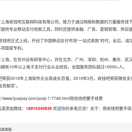
于上海收钱吧互联网科技有限公司，致力于通过网络和数据的力量服务线下
家提供专业移动支付收款工具，同时还提供金融、广告、营销管理、供应
月，收钱吧正式上线，开创了中国移动支付市场“一站式收款”时代，此后，成
多项国家专利。
于上海，在苏州设有研发中心，并在北京、广州、深圳、杭州、重庆、武汉
拥有10年以上电子支付行业从业经验，全国服务团队超过10000+人。
钱吧荣获2018年上海软件企业高成长百强；2019年3月，收钱吧荣获微信支付
出贡献奖”。
p://www.lyuepay.com/posji-7-7748.html
用收钱吧要手续费
机请添加微信：
18910340839
欢迎你的来电交流！关于：
用收钱吧要手续
吧桌面版