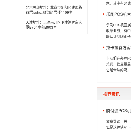
家，其中有61家
北京总部地址：北京市朝阳区建国路
88号soho现代城1号楼1109室
乐刷POS机
天津地址：天津南开区卫津路财富大
乐刷POS机直
厦B704室和B903室
收单业务，有中
联认证品牌刷卡机
拉卡拉官方客
卡友们在办理P
关词，信息量最
它是合法的吗，
推荐资讯
腾付通POS
文章导读：关于
但是这种情况下