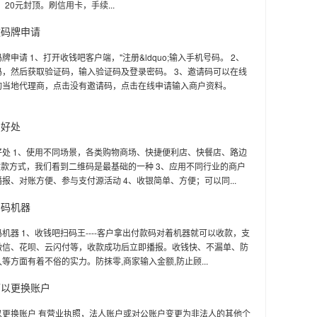
，20元封顶。刷信用卡，手续...
款码牌申请
牌申请 1、打开收钱吧客户端，"注册&ldquo;输入手机号码。 2、
码，然后获取验证码，输入验证码及登录密码。 3、邀请码可以在线
询当地代理商，点击没有邀请码，点击在线申请输入商户资料。
的好处
好处 1、使用不同场景，各类购物商场、快捷便利店、快餐店、路边
收款方式，我们看到二维码是最基础的一种 3、应用不同行业的商户
报、对账方便、参与支付源活动 4、收银简单、方便；可以同...
扫码机器
机器 1、收钱吧扫码王----客户拿出付款码对着机器就可以收款，支
微信、花呗、云闪付等，收款成功后立即播报。收钱快、不漏单、防
等方面有着不俗的实力。防抹零,商家输入金额,防止顾...
可以更换账户
以更换账户 有营业执照，法人账户或对公账户变更为非法人的其他个