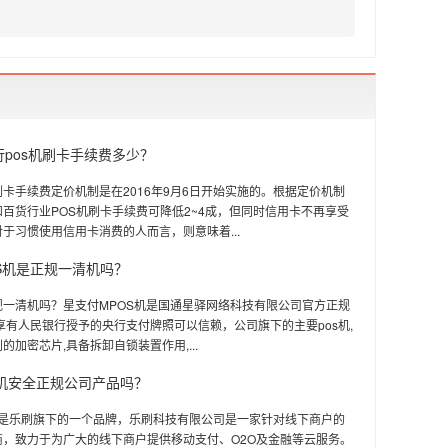
银行pos机刷卡手续费多少？
卡手续费定价机制是在2016年9月6日开始实施的。根据定价机制
百货行业POS机刷卡手续费可降低2~4成，但同时信用卡不再享受
于习惯使用信用卡消费的人而言，则意味着...
S机是正规一清机吗？
规一清机吗？星支付MPOS机是国通星驿网络科技有限公司官方正规
享有人民银行授予的央行支付牌照可以信赖，公司旗下的主要pos机,
的加密芯片,具备拆卸自锁装置作用,...
s机安全正规公司产品吗？
机是乐刷旗下的一个品牌，乐刷科技有限公司是一家针对线下商户的
商，致力于为广大的线下商户提供移动支付、O2O及金融等云服务。