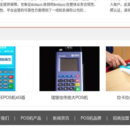
提供保障。也象征&ldquo;收钱吧&rdquo;在整体业务合规性、
人账户。此
性、平台运营的可靠性方面得到了一线知名保险公司的...
照认证，请先
EPOS机4G版
瑞银信传统大POS机
拉卡拉
于我们
|
POS机产品
|
新闻资讯
|
POS机品牌
|
招商加盟