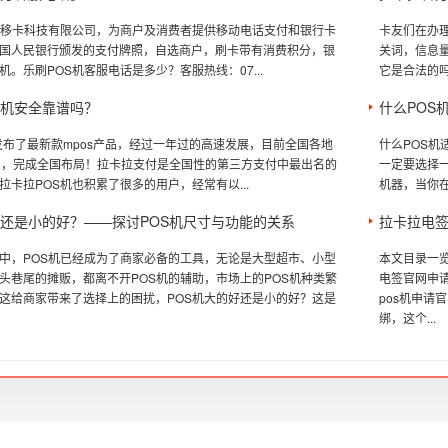
属移卡科技有限公司，为商户及消费者提供移动电话支付和银行卡
卡友们在办理
国人民银行颁发的支付牌照，自选商户，刷卡带有消费积分，银
关词，信息
。乐刷POS机客服电话是多少？客服热线：07...
它是合法的吗
S机安全靠谱吗？
什么POS
年发布了最新款mpos产品，经过一年过的高速发展，目前全国各地
什么POS机
司，完成全国布局！拉卡拉支付是全国性的第三方支付中最出名的
一定要选择
拉卡拉POS机也积累了很多的用户，经常有以...
机器，当你在
好还是小的好？——探讨POS机尺寸与功能的关系
拉卡拉电签
中，POS机已经成为了商家必备的工具，无论是大型超市、小型
本文目录一览
头巷尾的摊贩，都离不开POS机的辅助，市场上的POS机种类繁
电签官网申请
这给商家带来了选择上的困扰，POS机大的好还是小的好？这是
pos机申请
绑，这个...