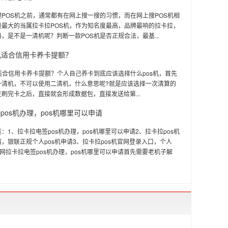
POS机之前，通常都有在网上搜一搜的习惯，而在网上搜POS机相
量最大的当属拉卡拉POS机，作为知名度最高，品牌最响的拉卡拉，
，是不是一清机呢？判断一款POS机是否正规合法，最基...
机适合信用卡养卡提额？
适合信用卡养卡提额？个人自己养卡到底应该选择什么pos机，首先
一清机，不可以使用二清机，什么意思呢?就是应该选择一次清算的
刷完卡之后，直接就会形成数据包，直接发送给第...
pos机办理，pos机哪里可以申请
：1、拉卡拉电签pos机办理，pos机哪里可以申请2、拉卡拉pos机
，银联正规个人pos机申请3、拉卡拉pos机官网登录入口，个人
官网拉卡拉电签pos机办理，pos机哪里可以申请首先需要老机子解