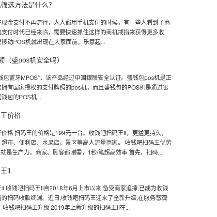
机筛选方法是什么？
在现金支付不再流行，人人都用手机支付的时候，有一些人看到了商
机支付时代已经来临，需要快速抓住这样的商机戒指来获得更多收
移动POS机就出现在大家面前，乐意起...
么领（盛pos机安全吗）
钱包蓝牙MPOS”，该产品经过中国银联安全认证。盛钱包pos机是正
拥有国家授权的支付牌照的pos机，而且盛钱包的POS机是通过银
包的POS机...
码王价格
价格 扫码王的价格是199元一台。收钱吧扫码王II，更猛更持久，
、超市、便利店、水果店、景区等高人流量商家。 收钱吧扫码王优势
快就是生产力，商家、顾客都刚需，1秒/笔超高效率 首先，扫码...
ii
ii 收钱吧扫码王II自2018年6月上市以来,备受商家追捧,已成为收钱
的扫码收款终端。近日,收钱吧扫码王迎来了全新升级,在服务感观
收钱吧扫码王升级 2019年上新升级的扫码王II在...