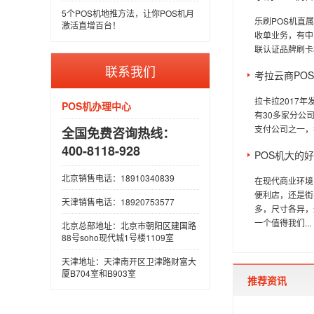
5个POS机地推方法，让你POS机月
乐刷POS机直
激活直增百台！
收单业务，有中
联认证品牌刷卡机
联系我们
考拉云商PO
拉卡拉2017
POS机办理中心
有30多家分公
支付公司之一，
全国免费咨询热线：
400-8118-928
POS机大的
北京销售电话：18910340839
在现代商业环境
便利店，还是街
天津销售电话：18920753577
多，尺寸各异，
一个值得我们...
北京总部地址：北京市朝阳区建国路
88号soho现代城1号楼1109室
天津地址：天津南开区卫津路财富大
厦B704室和B903室
推荐资讯