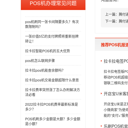
POS机办理常见问题
上一篇：
腾付
下一篇：
腾付
pos机刷同一张卡间隔要多久？有次
数限制吗？
一张价值5亿的支付牌照将重新挂牌
转让！
推荐POS机报
拉卡拉智能POS机的五大优势
pos机怎么联网步骤
拉卡拉电签P
拉卡拉pos机能查余额吗？
拉卡拉电签版P
移动POS机超
拉卡拉pos机交易金额超限什么意思
银联二维码支付
拉卡拉费率突然涨了怎么办附解决方
开店宝U米客
法必看
开店宝U米是正
2022拉卡拉POS机费率最新标准是
多少？
小微商家”为使
能的“支付+”服
POS机刷多少金额是大额？多少金额
是小额？
乐刷POS机