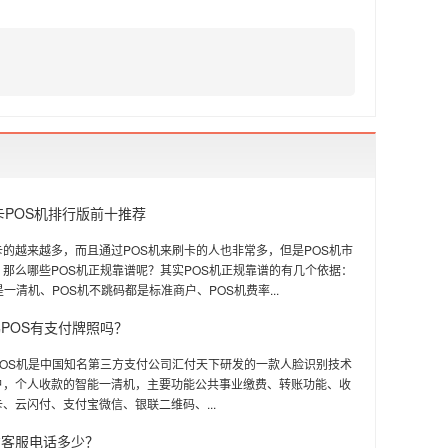
刷卡POS机排行版前十推荐
的越来越多，而且通过POS机来刷卡的人也非常多，但是POS机市
那么哪些POS机正规靠谱呢？其实POS机正规靠谱的有几个依据：
是一清机、POS机不跳码都是标准商户、POS机费率...
POS有支付牌照吗？
POS机是中国知名第三方支付公司汇付天下研发的一款人脸识别技术
户，个人收款的智能一清机，主要功能公共事业缴费、转账功能、收
、云闪付、支付宝微信、银联二维码、...
方客服电话多少？