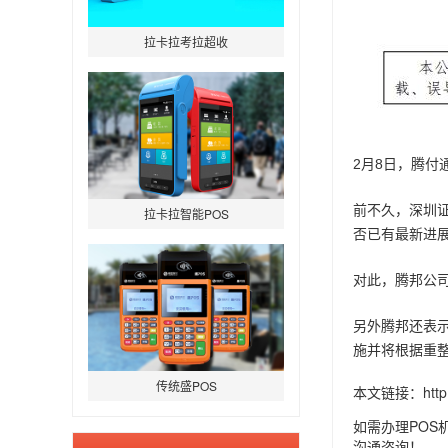
拉卡拉考拉超收
2月8日，腾付
前不久，深圳
拉卡拉智能POS
否已有最新进
对此，腾邦公
另外腾邦还表
施并将根据重
传统盛POS
本文链接：
htt
如需办理POS
沟通咨询！