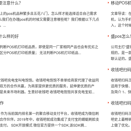
需要注意什么？
移动POS
上的pos机品种繁多且五花八门，怎么样才能选择适合自己需求
文章导读：
那么我们在办理pos机的时候又需要注意哪些呢？我们根据以下几点
机，认为手
...
入，这个时候
纸什么样的好
盛pos怎
判断POS机打印纸品质，即使是同一厂家相同产品也会有优劣之
公司主打“盛
分POS机打印纸质量； 无法判断POS机打印纸品...
规的，是一款
联认证的。盛钱
收钱吧扫
收钱吧充电宝叫电饱饱。收钱吧电饱饱不单单给商家代理了收益同
收钱吧扫码王
双方的合作共赢，为商家提供更优质的服务，延伸更优质的产
适用于快餐
是未来市场利器。生意好收钱吧 收钱吧电饱饱共享充电宝如...
及简介 1、
作
收钱吧扫码王
 作为当前国内排名第一的聚合移动支付平台，收钱吧成为微信刷
收钱吧扫码王
合作伙伴。2019年中，收钱吧就成功集成了支付宝的蜻蜓刷脸支
吧史上最畅销
付。 SDK开放模式 微信官方提供一个SDK,该SDK拥...
上做了优化。 