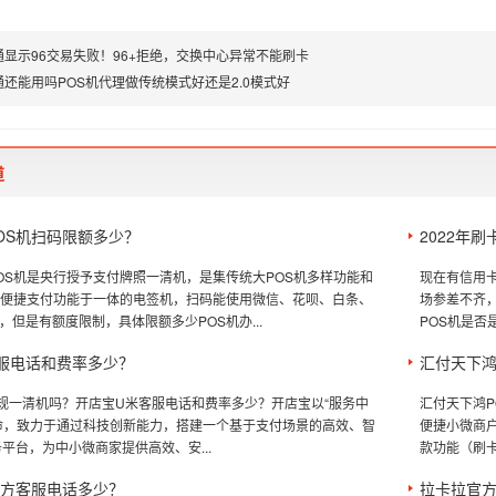
通显示96交易失败！96+拒绝，交换中心异常不能刷卡
通还能用吗POS机代理做传统模式好还是2.0模式好
道
OS机扫码限额多少？
2022年
OS机是央行授予支付牌照一清机，是集传统大POS机多样功能和
现在有信用卡
级便捷支付功能于一体的电签机，扫码能使用微信、花呗、白条、
场参差不齐，
，但是有额度限制，具体限额多少POS机办...
POS机是否
服电话和费率多少？
汇付天下鸿
规一清机吗？开店宝U米客服电话和费率多少？开店宝以“服务中
汇付天下鸿
命，致力于通过科技创新能力，搭建一个基于支付场景的高效、智
便捷小微商
务平台，为中小微商家提供高效、安...
款功能（刷卡
官方客服电话多少？
拉卡拉官