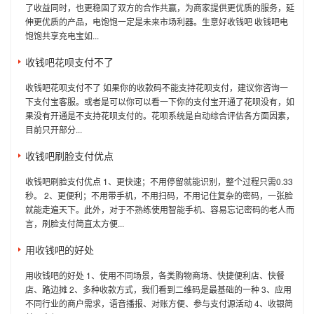
了收益同时，也更稳固了双方的合作共赢，为商家提供更优质的服务，延
伸更优质的产品，电饱饱一定是未来市场利器。生意好收钱吧 收钱吧电
饱饱共享充电宝如...
收钱吧花呗支付不了
收钱吧花呗支付不了 如果你的收款码不能支持花呗支付，建议你咨询一
下支付宝客服。或者是可以你可以看一下你的支付宝开通了花呗没有，如
果没有开通是不支持花呗支付的。花呗系统是自动综合评估各方面因素，
目前只开部分...
收钱吧刷脸支付优点
收钱吧刷脸支付优点 1、更快速；不用停留就能识别，整个过程只需0.33
秒。 2、更便利；不用带手机，不用扫码，不用记住复杂的密码，一张脸
就能走遍天下。此外，对于不熟练使用智能手机、容易忘记密码的老人而
言，刷脸支付简直太方便...
用收钱吧的好处
用收钱吧的好处 1、使用不同场景，各类购物商场、快捷便利店、快餐
店、路边摊 2、多种收款方式，我们看到二维码是最基础的一种 3、应用
不同行业的商户需求，语音播报、对账方便、参与支付源活动 4、收银简