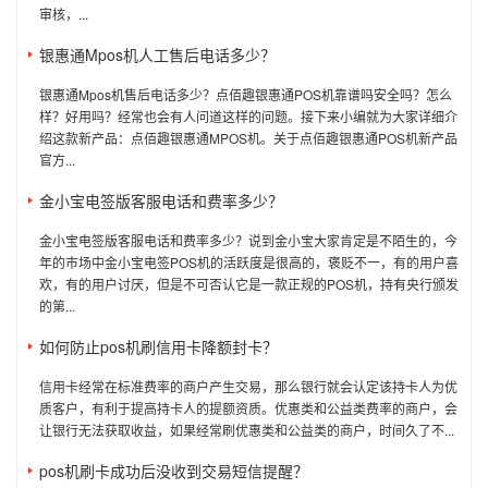
审核，...
银惠通Mpos机人工售后电话多少？
银惠通Mpos机售后电话多少？点佰趣银惠通POS机靠谱吗安全吗？怎么
样？好用吗？经常也会有人问道这样的问题。接下来小编就为大家详细介
绍这款新产品：点佰趣银惠通MPOS机。关于点佰趣银惠通POS机新产品
官方...
金小宝电签版客服电话和费率多少？
金小宝电签版客服电话和费率多少？说到金小宝大家肯定是不陌生的，今
年的市场中金小宝电签POS机的活跃度是很高的，褒贬不一，有的用户喜
欢，有的用户讨厌，但是不可否认它是一款正规的POS机，持有央行颁发
的第...
如何防止pos机刷信用卡降额封卡？
信用卡经常在标准费率的商户产生交易，那么银行就会认定该持卡人为优
质客户，有利于提高持卡人的提额资质。优惠类和公益类费率的商户，会
让银行无法获取收益，如果经常刷优惠类和公益类的商户，时间久了不...
pos机刷卡成功后没收到交易短信提醒？