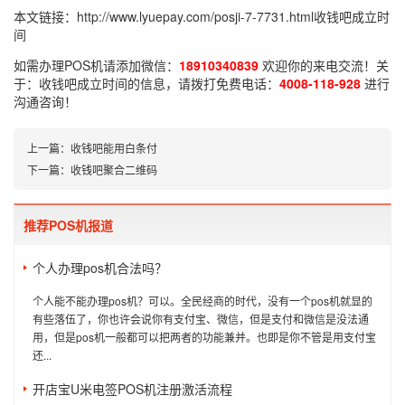
本文链接：
http://www.lyuepay.com/posji-7-7731.html
收钱吧成立时
间
如需办理POS机请添加微信：
18910340839
欢迎你的来电交流！关
于：
收钱吧成立时间
的信息，请拨打免费电话：
4008-118-928
进行
沟通咨询！
上一篇：
收钱吧能用白条付
下一篇：
收钱吧聚合二维码
推荐POS机报道
个人办理pos机合法吗？
个人能不能办理pos机？可以。全民经商的时代，没有一个pos机就显的
有些落伍了，你也许会说你有支付宝、微信，但是支付和微信是没法通
用，但是pos机一般都可以把两者的功能兼并。也即是你不管是用支付宝
还...
开店宝U米电签POS机注册激活流程