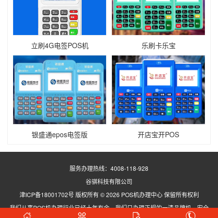
立刷4G电签POS机
乐刷卡乐宝
银盛通epos电签版
开店宝开POS
服务办理热线：
4008-118-928
谷骐科技有限公司
津ICP备18001702号
版权所有 ©
2026 POS机办理中心 保留所有权利
我们从事POS机办理行业已经十年有余，我们只办理正规的一清品牌机，安全
稳定，请您放心！