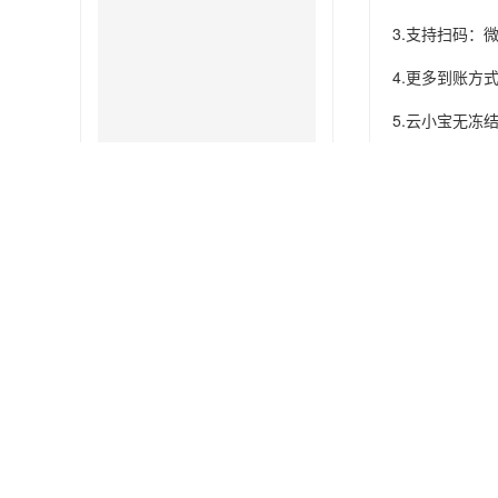
3.支持扫码：
4.更多到账方
5.云小宝无冻
付临门云小宝
拉卡拉传统大POS机
付临门属于上海
证》，该许可证
POS机是一清
POS机办理常见问题
付临门2017
创新奖”，“最
脱贫致富为什么要做pos机！
付临门2018
做pos机的人越来越多拉卡拉代理还
司；跻身20
好做吗？
和商户实名制
拉卡拉POS机显示错误码45-未知返
服务有限公司和
回码解决方法
理规定，外包