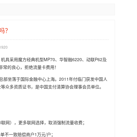
吗？
920
具采用魔方经典机型MP70、华智融6220、动联P62及
是非常的良心，拒绝流量卡费用！
总部坐落于国际金融中心上海。2011年付临门获发中国人
业等众多资质证书，是中国支付清算协会理事会员单位。
WiFi联网），更多联网选择，取消强制流量收费；
单不一致赔偿商户1万元/户；