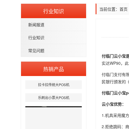
当前位置：
首页
行业知识
新闻报道
行业知识
常见问题
付临门云小宝
实达WP90，
热销产品
付临门支付有限
民银行颁发的
拉卡拉传统大POS机
付临门云小宝p
乐刷出小票大POS机
云小宝优势：
1.机具采用魔
2.拒绝跳码：