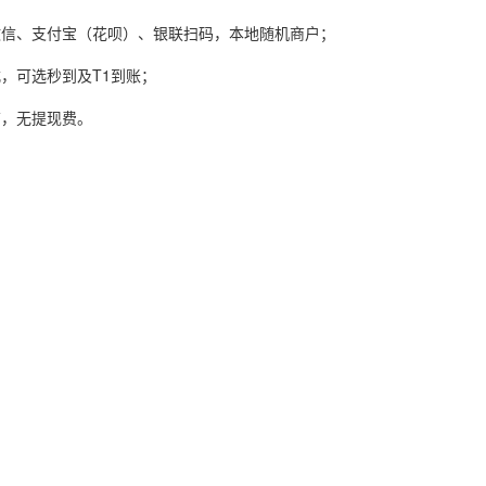
微信、支付宝（花呗）、银联扫码，本地随机商户；
式，可选秒到及T1到账；
结，无提现费。
是正规公司吗？
德颐网络技术有限公司。2011年12月，上海德颐网络技术有限公司获
编号为：Z2008031000015，业务类型为全国银行卡收据，便捷的
机吗？付临门怎么办理？付临门云小宝
年，付临门品牌全面升级，正式更名为付临门支付有限公司，完成了品牌，
勤奋的反洗钱支付机构”，“AAA级信用企业”等多个行业奖项。
年，付临门的母公司银嘉金服集团获得上市公司华软科技（股票代码：0024
18年的十大银行收单之一。扩展资料通过支付和结算业务执法检查，发现
管理的规定，并且两家公司共受到处罚约3475万元。为了整顿支付市场
福临门支付有限公司进行了支付结算业务执法检查。分别于2017年10月
业务管理的规定，违反了储备金管理规定，违反了银行卡上的敏感信息保