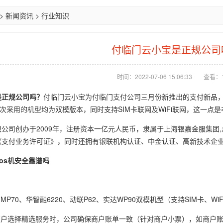
>
新闻资讯
>
行业知识
付临门云小宝是正规公司
时间：2022-07-06 15:06:33
查看：1
是正规公司吗？
付临门云小宝为付临门支付公司三月份新推出的支付新品，机
此次采用的机型均为双模版本，同时支持SIM卡联网及WiFi联网，这一点
公司创办于2009年，注册资本一亿元人民币，隶属于上海银嘉金服集团,
《支付业务许可证》，同时还拥有银联机构认证、中金认证、高新技术企
os机安全靠谱吗
方MP70、华智融6220、动联P62、实达WP90双模机型（支持SIM卡、
商户选择精选服务时，公司确保商户账单一致（针对商户小票），如商户账