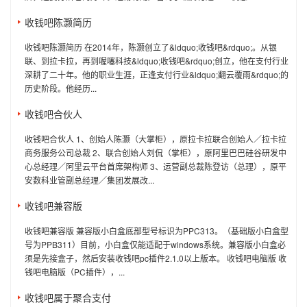
收钱吧陈灏简历
收钱吧陈灏简历 在2014年，陈灏创立了&ldquo;收钱吧&rdquo;。从银
联、到拉卡拉，再到喔噻科技&ldquo;收钱吧&rdquo;创立，他在支付行业
深耕了二十年。他的职业生涯，正逢支付行业&ldquo;翻云覆雨&rdquo;的
历史阶段。他经历...
收钱吧合伙人
收钱吧合伙人 1、创始人陈灏（大掌柜），原拉卡拉联合创始人／拉卡拉
商务服务公司总裁 2、联合创始人刘侃（掌柜），原阿里巴巴硅谷研发中
心总经理／阿里云平台首席架构师 3、运营副总裁陈登访（总理），原平
安数科业管副总经理／集团发展改...
收钱吧兼容版
收钱吧兼容版 兼容版小白盒底部型号标识为PPC313。（基础版小白盒型
号为PPB311）目前，小白盒仅能适配于windows系统。兼容版小白盒必
须是先接盒子，然后安装收钱吧pc插件2.1.0以上版本。 收钱吧电脑版 收
钱吧电脑版（PC插件），...
收钱吧属于聚合支付