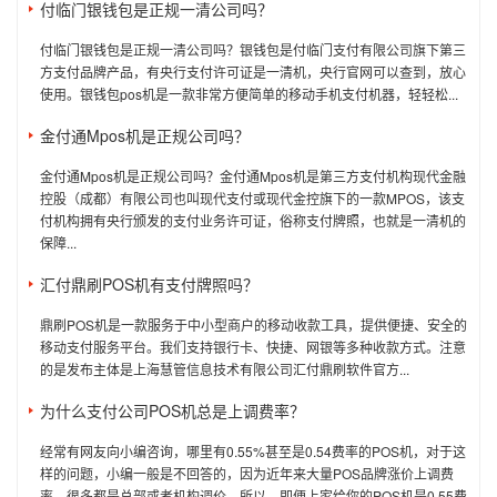
付临门银钱包是正规一清公司吗？
付临门银钱包是正规一清公司吗？银钱包是付临门支付有限公司旗下第三
方支付品牌产品，有央行支付许可证是一清机，央行官网可以查到，放心
使用。银钱包pos机是一款非常方便简单的移动手机支付机器，轻轻松...
金付通Mpos机是正规公司吗？
金付通Mpos机是正规公司吗？金付通Mpos机是第三方支付机构现代金融
控股（成都）有限公司也叫现代支付或现代金控旗下的一款MPOS，该支
付机构拥有央行颁发的支付业务许可证，俗称支付牌照，也就是一清机的
保障...
汇付鼎刷POS机有支付牌照吗？
鼎刷POS机是一款服务于中小型商户的移动收款工具，提供便捷、安全的
移动支付服务平台。我们支持银行卡、快捷、网银等多种收款方式。注意
的是发布主体是上海慧管信息技术有限公司汇付鼎刷软件官方...
为什么支付公司POS机总是上调费率？
经常有网友向小编咨询，哪里有0.55%甚至是0.54费率的POS机，对于这
样的问题，小编一般是不回答的，因为近年来大量POS品牌涨价上调费
率，很多都是总部或者机构调价。所以，即便上家给你的POS机是0.55费