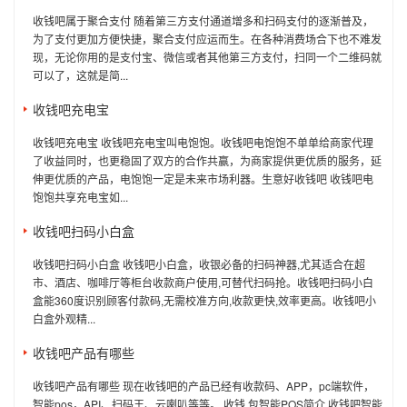
收钱吧属于聚合支付 随着第三方支付通道增多和扫码支付的逐渐普及，
为了支付更加方便快捷，聚合支付应运而生。在各种消费场合下也不难发
现，无论你用的是支付宝、微信或者其他第三方支付，扫同一个二维码就
可以了，这就是简...
收钱吧充电宝
收钱吧充电宝 收钱吧充电宝叫电饱饱。收钱吧电饱饱不单单给商家代理
了收益同时，也更稳固了双方的合作共赢，为商家提供更优质的服务，延
伸更优质的产品，电饱饱一定是未来市场利器。生意好收钱吧 收钱吧电
饱饱共享充电宝如...
收钱吧扫码小白盒
收钱吧扫码小白盒 收钱吧小白盒，收银必备的扫码神器,尤其适合在超
市、酒店、咖啡厅等柜台收款商户使用,可替代扫码抢。收钱吧扫码小白
盒能360度识别顾客付款码,无需校准方向,收款更快,效率更高。收钱吧小
白盒外观精...
收钱吧产品有哪些
收钱吧产品有哪些 现在收钱吧的产品已经有收款码、APP，pc端软件，
智能pos，API、扫码王、云喇叭等等。 收钱 包智能POS简介 收钱吧智能