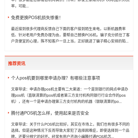
率，可能...
免费更换POS机损失惨重！
最近接到很多代理商反馈自己下面的客户接到陌生来电，以新机器费率
低、针对老用户免费办理为由，要帮自己替换POS机。骗子充分抓住了客
户贪便宜的心理，殊不知客户一旦上当，正好跳进了骗子精心安排的陷...
推荐资讯
个人pos机要到哪里申请办理？有哪些注意事项
文章导读：申请办理pos机主要有二大渠道：一个是到银行的网点申请办
理pos机（直联清算的pos机或者第三方支付机构同银行行业合作的pos
机），还有一个是申请办理第三方支付机构的机器（银联清算的po...
腾付通POS机怎么样，使用起来是否安全
文章导读：关于什么POS机比较好，其实在市场上，我们也有很多不同的
选择。但是这种情况下反而导致大家犯了选择困难症，即使选择到一个品
牌，还要分辨它的好坏。经常有用户咨询小编腾付通POS机怎...