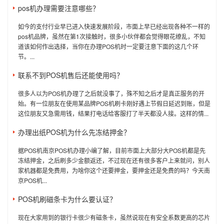
pos机办理需要注意哪些？
如今的支付行业早已进入快速发展阶段，市面上早已经出现各种不一样的
pos机品牌，虽然在第1次接触时，很多小伙伴都会觉得眼花缭乱，不知
道该如何作出选择，当你在办理POS机时一定要注意下面的这几个环
节。...
联系不到POS机售后还能使用吗？
很多人以为POS机办理了之后就没事了，殊不知之后才是真正服务的开
始。有一位朋友在使用某品牌POS机刷卡刚好遇上节假日延迟到账，但是
这位朋友又急需用钱，结果打电话给客服打了半天都没人接。这样的情...
办理出纸POS机为什么先冻结押金？
据POS机南京POS机办理小编了解，目前市面上大部分大POS机都是先
冻结押金，之后刷多少金额返还，不过现在还有很多客户上来就问，别人
家机器都是免费用，为啥你这个还要押金，要押金还是免费的吗？今天南
京POS机...
POS机刷磁条卡为什么要认证？
现在大家用到的银行卡很少有磁条卡，虽然说现在有安全系数更高的芯片