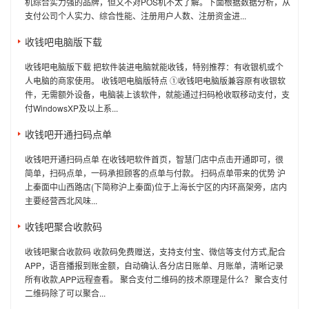
机综合实力强的品牌，但又不对POS机不太了解。下面根据数据分析，从
支付公司个人实力、综合性能、注册用户人数、注册资金进...
收钱吧电脑版下载
收钱吧电脑版下载 把软件装进电脑就能收钱，特别推荐：有收银机或个
人电脑的商家使用。 收钱吧电脑版特点 ①收钱吧电脑版兼容原有收银软
件，无需额外设备，电脑装上该软件，就能通过扫码枪收取移动支付，支
付WindowsXP及以上系...
收钱吧开通扫码点单
收钱吧开通扫码点单 在收钱吧软件首页，智慧门店中点击开通即可，很
简单，扫码点单，一码承担顾客的点单与付款。 扫码点单带来的优势 沪
上秦面中山西路店(下简称沪上秦面)位于上海长宁区的内环高架旁，店内
主要经营西北风味...
收钱吧聚合收款码
收钱吧聚合收款码 收款码免费赠送，支持支付宝、微信等支付方式,配合
APP，语音播报到账金额，自动确认.各分店日账单、月账单，清晰记录
所有收款,APP远程查看。 聚合支付二维码的技术原理是什么？ 聚合支付
二维码除了可以聚合...