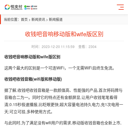
当前位置：
首页
>
新闻资讯
>
新闻报道
收钱吧音响移动版和wife版区别
时间：2023-12-20 11:15:59
查看：2304
收钱吧音响移动版和wife版区别
这两个最大的区别是一个可连WiFi，一个无需WiFi且终生免流。
收钱吧收钱音箱(wifi版和移动版)
据了解,收钱吧收钱音箱是一款颜值高、性能强的产品,首次将码牌与
音箱合二为一。同时它的特点还有金额屏显,让用户收钱笔笔看得
清;0.15秒极速播报,比眨眼更快;超大容量电池持久电力,充1次电用一
天;可立可挂,多种使用方式。
与此同时,为了满足没有wifi用户的需求,移动版收钱音箱也全新上市,