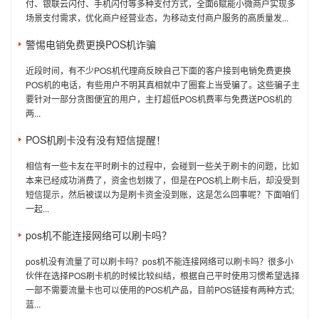
付、银联云闪付、手机闪付等多种支付方式，全面6赋能小微商户实现多
场景支付需求，优化商户经营业态，为移动支付商户服务的高质量发...
警惕电销免费更换POS机诈骗
近段时间，有不少POS机代理商反映自己下面的客户接到电销免费更换
POS机的电话，有些用户不明其真相就中了圈套上当受骗了。这些骗子主
要针对一部分贪图便宜的用户，主打超低POS机费率与免费送POS机的
两...
POS机刷卡没有没有短信提醒！
相信有一些卡友在平时刷卡的过程中，会碰到一些关于刷卡的问题，比如
本来已经成功消费了，资金也划拨了，但是在POS机上刷卡后，却没受到
短信提示，然后被误以为是刷卡资金没到账，这是怎么回事呢？下面咱们
一起...
pos机不能连接网络可以刷卡吗？
pos机没有流量了可以刷卡吗？pos机不能连接网络可以刷卡吗？很多小
伙伴在选择POS刷卡机的时候比较纠结，根据自己平时使用习惯希望选择
一部不需要流量卡也可以使用的POS机产品，目前POS链接有两种方式;
蓝...