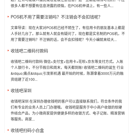
很多人都不想要有信息泄露的烦恼，在POS机申请上，有一些人...
POS机不用了需要注销吗？不注销会不会扣钱呢？
文章导读：现在大家对POS机已经不陌生了，有信用卡的朋友基本上都是
人手好几台了。那么就有人就会有疑问了，现在都是实名制的POS机，不
用了需要注销吗？不注销的话，会不会扣钱呢？今天小编就来给大...
收钱吧二维码付款码
收钱吧二维码付款码 微信+支付宝+信用卡+花呗+京东等支付方式。入账
个人银行卡，不分节假日和周末，每天都到账! 收钱吧二维码的诞生 行业
&rdquo;痛点&ldquo;引发新机遇 最开始的时候，陈灏拿着3000万元的融
资组建了近100...
收钱吧深圳
收钱吧深圳 在深圳办理收钱吧的客户可以直接联系我们，符合条件的我
们有专业的业务人员上门办理哦。 收钱吧是服务于中小商户收银的软硬
件结合产品，为小微商家提供便捷多样的收银方式、电子记账、精准营销
等服务。商家...
收钱吧扫码小白盒