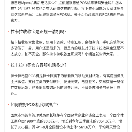
银惠通Mpos机售后电话多少？点佰趣银惠通POS机靠谱吗安全吗？怎么
样？好用吗？经常也会有人问道这样的问题。接下来小编就为大家详细介
绍这款新产品：点佰趣银惠通MPOS机。关于点佰趣银惠通POS机新产品
官方...
拉卡拉收款宝是正规一清机吗？
拉卡拉收款宝集收款、信用卡还款、转账汇款、余额查询、手机充值等众
多功能于一身，用户还是很多的，但是有的朋友对于拉卡拉收款宝还是不
太放心，怕不安全。那么拉卡拉收款宝正规吗？小编这就告诉大家。...
拉卡拉电签官方客服电话多少？
拉卡拉电签POS机是拉卡拉旗下的最新款的移动支付终端，有高清摄像头
主扫微信、支付宝类的支付软件，便捷高效，电签签名，交易数据一见保
存数据后端，也能随意查询后台的消费几率，不管是做刷卡的便捷工具
还...
如何做好POS机代理推广？
国家市场监督管理总局局长张茅在全国民营企业座谈会上表示，全国个体
工商户由1980年底的80.6万户，增长到今年三季度末的7054.6万户，增
长了86.5倍。其中1~9月全国新设市场主体1561.6万户，平均每天新设