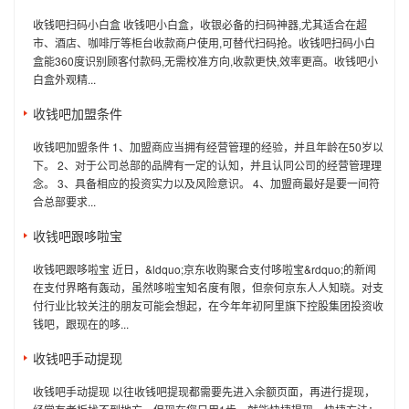
收钱吧扫码小白盒 收钱吧小白盒，收银必备的扫码神器,尤其适合在超
市、酒店、咖啡厅等柜台收款商户使用,可替代扫码抢。收钱吧扫码小白
盒能360度识别顾客付款码,无需校准方向,收款更快,效率更高。收钱吧小
白盒外观精...
收钱吧加盟条件
收钱吧加盟条件 1、加盟商应当拥有经营管理的经验，并且年龄在50岁以
下。 2、对于公司总部的品牌有一定的认知，并且认同公司的经营管理理
念。 3、具备相应的投资实力以及风险意识。 4、加盟商最好是要一间符
合总部要求...
收钱吧跟哆啦宝
收钱吧跟哆啦宝 近日，&ldquo;京东收购聚合支付哆啦宝&rdquo;的新闻
在支付界略有轰动，虽然哆啦宝知名度有限，但奈何京东人人知晓。对支
付行业比较关注的朋友可能会想起，在今年年初阿里旗下控股集团投资收
钱吧，跟现在的哆...
收钱吧手动提现
收钱吧手动提现 以往收钱吧提现都需要先进入余额页面，再进行提现，