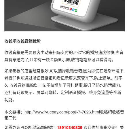
收钱吧收钱音箱优势
收钱音箱是需要顾客主动来扫码支付的,不过它的播报速度很快,声音
具有穿透力,而且带有一块金额显示屏,收钱笔笔都可以看得清。
如果老板的店里经常很吵,可以选择收钱音箱,因为即使在嘈杂环境下,
老板们也能通过听语音播报和看显示屏来双管齐下,防止漏单。前不
久,收钱音箱III新款上市,不仅增加了可扫距离,提升了防水防污能力,
还拥有眨眼提示、屏幕可翻转、定制语音播报、终身免流量等全新
功能。
本文链接：
http://www.lyuepay.com/posji-7-7626.html
收钱吧收钱音
箱二代
如需办理POS机请添加微信：
18910340839
欢迎你的来电交流！关